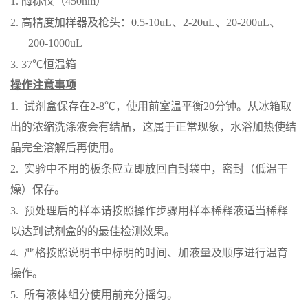
1.
酶标仪（
450nm）
2.
高精度加样器及枪头：
0.5-10uL、2-20uL、20-200uL、
200-1000uL
3.
37℃恒温箱
操作注意事项
1.
试剂盒保存在
2-8℃，使用前室温平衡20分钟。从冰箱取
出的浓缩洗涤液会有结晶，这属于正常现象，水浴加热使结
晶完全溶解后再使用。
2.
实验中不用的板条应立即放回自封袋中，密封（低温干
燥）保存。
3.
预处理后的样本请按照操作步骤用样本稀释液适当稀释
以达到试剂盒的的最佳检测效果。
4.
严格按照说明书中标明的时间、加液量及顺序进行温育
操作。
5.
所有液体组分使用前充分摇匀。