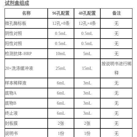
试剂盒组成
名称
96孔配置
48孔配置
备注
微孔酶标板
12孔×8条
12孔×4条
无
阴性对照
0.5mL
0.5mL
无
阳性对照
0.5mL
0.5mL
无
检测抗
体
-HRP
10mL
5mL
无
按说明书进行稀
20×洗涤缓冲液
25mL
15mL
释
样本稀释液
6mL
3mL
无
底物
A
6mL
3mL
无
底物
B
6mL
3mL
无
终止液
6mL
3mL
无
封板膜
2张
2张
无
说明书
1份
1份
无