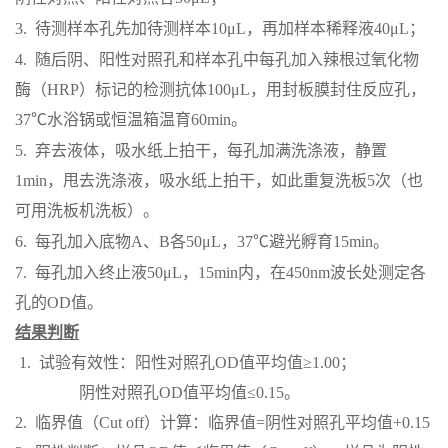
3.
待测样本孔先加待测样本
10μL，再加样本稀释液40μL；
4.
随后阴、阳性对照孔和样本孔中每孔加入辣根过氧化物
酶（
HRP）标记的检测抗
体
100μL，用封板膜封住反应孔，
37℃水浴锅或恒温箱温育60min。
5.
弃去液体，吸水纸上拍干，每孔加满洗涤液，静置
1min，甩去洗涤液，吸水纸上拍干，如此重复洗板5次（也
可用洗板机洗板）。
6.
每孔加入底物
A、B各50μL，37℃避光孵育15min。
7.
每孔加入终止液
50μL，15min内，在450nm波长处测定各
孔的OD值。
结果判断
1. 试验有效性：阳性对照孔OD值平均值≥1.00；
阴性对照孔
OD值平均值≤0.15。
2. 临界值（Cut off）计算：临界值=阴性对照孔平均值+0.15