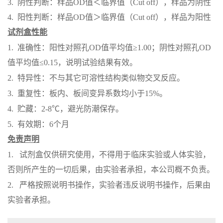
3. 阴性判断：样品OD值＜临界值（Cut off），样品为阴性
4. 阳性判断：样品OD值＞临界值（Cut off），样品为阳性
试剂盒性能
1.
准确性：阳性对照孔
OD值平均值≥1.00；阴性对照孔OD
值平均值≤0.15，说明试验结果有效。
2.
特异性：不与其它可溶性结构类似物交叉反应。
3.
重复性：板内、板间变异系数均小于
15%。
4.
贮藏：
2-8℃，避光防潮保存。
5.
有效期：
6个月
免责声明
1.
试剂盒仅供研究使用，不得用于临床实验或人体实验，
否则所产生的一切后果，由实验者承担，本公司概不负责。
2.
严格按照说明书操作，实验者违反说明书操作，后果由
实验者承担。