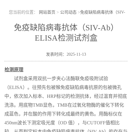
您当前的位置：
网站首页
>
公司动态
>
免疫缺陷病毒抗体（SIV-
Ab） ELISA检测试剂盒
免疫缺陷病毒抗体（SIV-Ab）
ELISA检测试剂盒
发表时间：2025-11-13
检测原理
试剂盒采用双抗一步夹心法酶联免疫吸附试验
（
ELISA）。
往预先包被猴
免疫缺陷病毒
抗
原
的包被微孔
中，依次加入标本、
HRP标记的检测抗
体
，经过温育并彻底
洗涤。用底物
TMB显色，TMB在过氧化物酶的催化下转化
成蓝色，并在酸的作用下转化成最终的黄色。用酶标仪在
450nm波长下测定吸光度（OD 值），与CUTOFF值相比
较，从而判定标本中
免疫缺陷病毒抗体
（
SIV-Ab
）的存在与