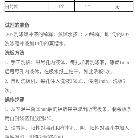
自封袋
1个
1个
无
试剂的准备
20×洗涤缓冲液的稀释：蒸馏水按1：20稀释，即1份的20×
洗涤缓冲液加19份的蒸馏水。
洗板方法
1.
手工洗板：甩尽孔内液体，每孔加满洗涤液，静置
1min
后甩尽孔内液体，在吸水纸上拍干，如此洗板5次。
2.
自动洗板机：每孔注入洗液
350μL，浸泡1min，洗板5
次。
操作步骤
1.
从室温平衡
20min后的铝箔袋中取出所需板条，剩余板条
用自封袋密封放回4℃。
2.
设置阴、阳性对照孔和样本孔，阴、阳性对照孔中加入
阴性对照、阳性对照各
50μL；