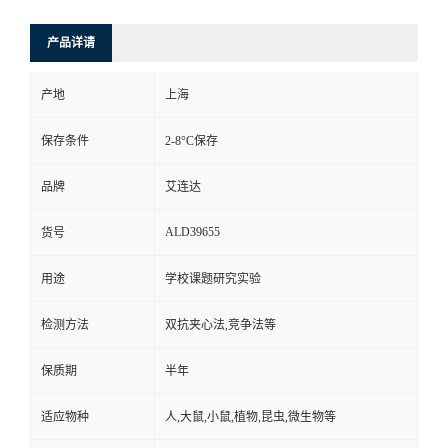
产品详请
产地
上海
保存条件
2-8°C保存
品牌
艾连达
ALD39655
货号
用途
学校课题研究实验
检测方法
双抗夹心法,竞争法等
保质期
半年
适应物种
人,大鼠,小鼠,植物,昆虫,微生物等