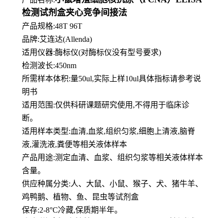
检测试剂盒夹心竞争间接法
产品规格:48T 96T
品牌:
艾连达(Allenda)
适用仪器:酶标仪(对酶标仪没有型号要求)
检测波长:450nm
所需样本体积:量50
ul
,实际上样10ul具体指标请参考说
明书
适用范围:仅供科研课题研究使用,不得用于临床诊
断。
适用样本类型:血清,血浆,组织匀浆,细胞上清液,脑脊
液,灌洗液,粪便等相关液体样本
产品用途:测定血清、血浆、组织匀浆等相关液体样本
含量。
供应种属分类:人、大鼠、小鼠、猴子、犬、猪牛羊、
鸡鸭鹅、植物、鱼、昆虫等试剂盒
保存:2-8°C冷藏,保质期半年。