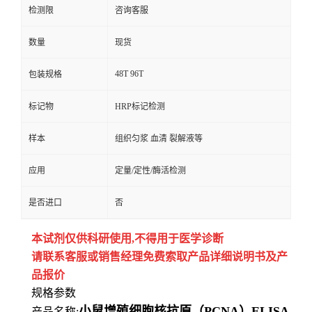
检测限
咨询客服
数量
现货
48T 96T
包装规格
标记物
HRP标记检测
样本
组织匀浆 血清 裂解液等
应用
定量/定性/酶活检测
是否进口
否
本试剂仅供
科研
使用
,
不得用于医学诊断
请联系客服或销售经理免费索取
产品详细说明书及产
品报价
规格参数
小鼠增殖细胞核抗原（PCNA）ELISA
产品名称: