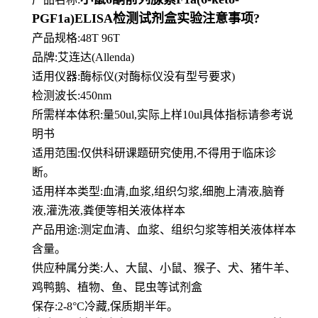
PGF1a)ELISA检测试剂盒实验注意事项?
产品规格:48T 96T
品牌:
艾连达(Allenda)
适用仪器:酶标仪(对酶标仪没有型号要求)
检测波长:450nm
所需样本体积:量50
ul
,实际上样10ul具体指标请参考说
明书
适用范围:仅供科研课题研究使用,不得用于临床诊
断。
适用样本类型:血清,血浆,组织匀浆,细胞上清液,脑脊
液,灌洗液,粪便等相关液体样本
产品用途:测定血清、血浆、组织匀浆等相关液体样本
含量。
供应种属分类:人、大鼠、小鼠、猴子、犬、猪牛羊、
鸡鸭鹅、植物、鱼、昆虫等试剂盒
保存:2-8°C冷藏,保质期半年。