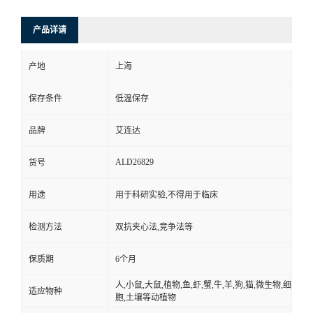
产品详请
产地
上海
保存条件
低温保存
品牌
艾连达
ALD26829
货号
用途
用于科研实验,不得用于临床
检测方法
双抗夹心法,竞争法等
保质期
6个月
人,小鼠,大鼠,植物,鱼,虾,蟹,牛,羊,狗,猫,微生物,细
适应物种
胞,土壤等动植物