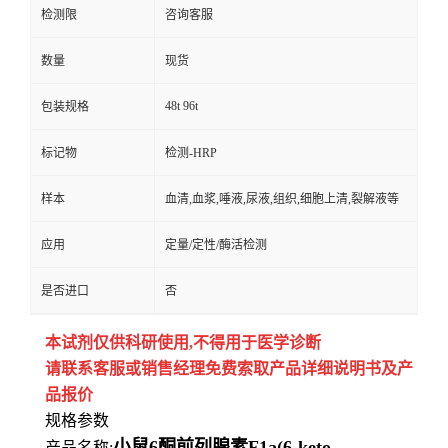
检测限
咨询客服
数量
现货
48t 96t
包装规格
标记物
检测-HRP
样本
血清,血浆,唾液,尿液,组织,细胞上清,裂解液等
应用
定量/定性/酶活检测
是否进口
否
本试剂仅供
科研
使用
,
不得用于医学诊断
请联系客服或销售经理免费索取
产品详细说明书及产
品报价
规格参数
小鼠6酮前列腺素F1a(6-keto-
产品名称: