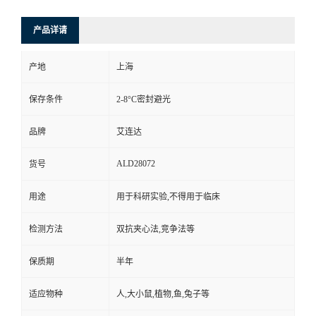
产品详请
产地
上海
保存条件
2-8°C密封避光
品牌
艾连达
ALD28072
货号
用途
用于科研实验,不得用于临床
检测方法
双抗夹心法,竞争法等
保质期
半年
适应物种
人,大小鼠,植物,鱼,兔子等