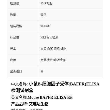
检测限
咨询客服
数量
现货
96T/48T
包装规格
标记物
HRP标记检测
样本
血清 血浆 组织 细胞
应用
定量/定性/酶活检测
是否进口
否
小鼠B-细胞因子受体(BAFFR)ELISA
中文名称:
检测试剂盒
英文名称:
Mouse
BAFFR
ELISA
Kit
产品品牌:
艾连达生物