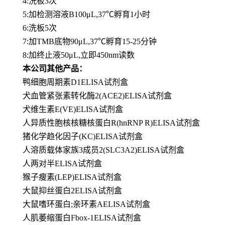
4:洗板3次
5:加检测溶液B100μL,37℃孵育1小时
6:洗板5次
7:加TMB底物90μL,37℃孵育15-25分钟
8:加终止液50μL,立即450nm读数
本公司其他产品：
鸭细胞周期素D1ELISA试剂盒
犬血管紧张素转化酶2(ACE2)ELISA试剂盒
犬维生素E(VE)ELISA试剂盒
人异质性胞核核糖核蛋白R(hnRNP R)ELISA试剂盒
猪化学趋化因子(KC)ELISA试剂盒
人溶质载体家族3成员2(SLC3A2)ELISA试剂盒
人两对半ELISA试剂盒
猴子瘦素(LEP)ELISA试剂盒
大鼠抑丝蛋白2ELISA试剂盒
大鼠嗜环蛋白;亲环素AELISA试剂盒
人肌萎缩蛋白Fbox-1ELISA试剂盒