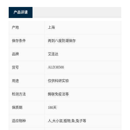
产品详请
产地
上海
保存条件
两到八度防潮保存
品牌
艾连达
ALD38500
货号
用途
仅供科研实验
检测方法
酶联免疫法等
保质期
180天
适应物种
人,大小鼠,植物,鱼,兔子等