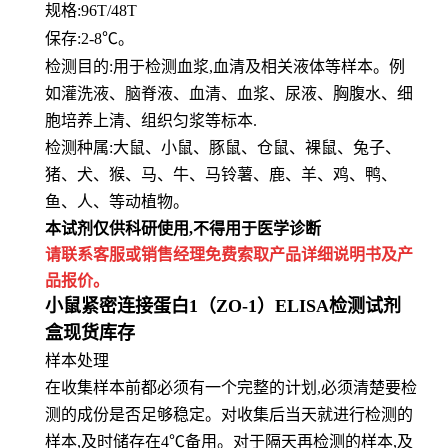
规格:96T/48T
保存
:
2-8℃。
检测目的:用于检测血浆,血清及相关液体等样本。例
如灌洗液、脑脊液、血清、血浆、尿液、胸腹水、细
胞培养上清、组
织匀浆等标本.
检测种属:大鼠、小鼠、豚鼠、仓鼠、裸鼠、兔子、
猪、犬、猴、马、牛、马铃薯、鹿、羊、鸡、鸭、
鱼、人、等动植物。
本试剂仅供
科研
使用
,
不得用于医学诊断
请联系客服或销售经理免费索取
产品详细说明书及产
品报价。
小鼠紧密连接蛋白1（ZO-1）ELISA检测试剂
盒现货库存
样本处理
在收集样本前都必须有一个完整的计划,必须清楚要检
测的成份是否足够稳定。对收集后当天就进行检测的
样本,及时储存在4℃备用。对于隔天再检测的样本,及