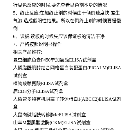
行显色反应的时候,要先查看显色剂本身的情况
5、终止反应:在加终止剂的时候由于倾倒速度快,差生
气泡,造成假阳性结果。所以在倒终止剂的时候要缓慢
倒
6、读板:读板的时候先应该保证板的清洁干净
7、严格按照说明书操作
相关产品推荐:
昆虫细胞色素P450单加氧酶ELISA试剂盒
人磷脂酰肌醇结合网格蛋白装配蛋白(PICALM)ELISA
试剂盒
植物羧赖氨酸ELISA试剂盒
鹿CD8分子ELISA试剂盒
人微管多特有机阴离子转运蛋白1(ABCC2)ELISA试剂
盒
大鼠肉碱脂酰转移酶IαELISA试剂盒
山羊M型肌酸激酶(CKM)ELISA试剂盒