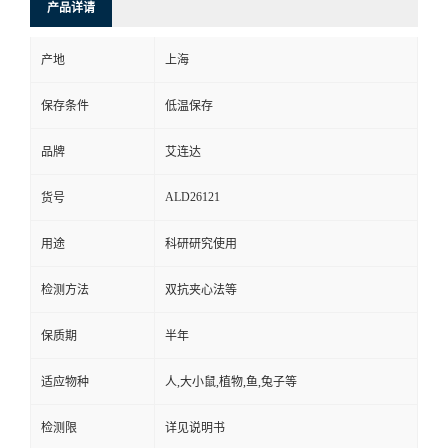
产品详请
产地
上海
保存条件
低温保存
品牌
艾连达
ALD26121
货号
用途
科研研究使用
检测方法
双抗夹心法等
保质期
半年
适应物种
人,大小鼠,植物,鱼,兔子等
检测限
详见说明书