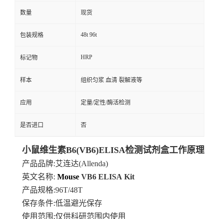
数量
现货
48t 96t
包装规格
HRP
标记物
样本
组织匀浆 血清 裂解液等
应用
定量/定性/酶活检测
是否进口
否
小鼠维生素B6(VB6)ELISA检测试剂盒工作原理
产品品牌
:艾连达(Allenda)
英文名称:
Mouse
VB6
ELISA
Kit
产品规格
:96T/48T
保存条件
:低温避光保存
使用范围
:仅供科研范围内使用