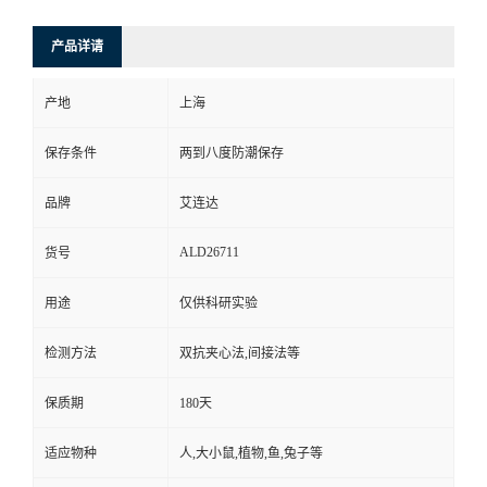
产品详请
产地
上海
保存条件
两到八度防潮保存
品牌
艾连达
ALD26711
货号
用途
仅供科研实验
检测方法
双抗夹心法,间接法等
保质期
180天
适应物种
人,大小鼠,植物,鱼,兔子等