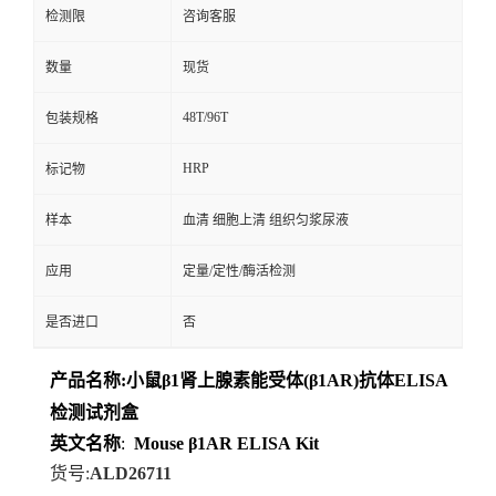
检测限
咨询客服
数量
现货
48T/96T
包装规格
HRP
标记物
样本
血清 细胞上清 组织匀浆尿液
应用
定量/定性/酶活检测
是否进口
否
产品名称
:
小鼠β1肾上腺素能受体(β1AR)抗体ELISA
检测试剂盒
英文名称
:
Mouse
β1AR
ELISA
Kit
货号
:
ALD26711