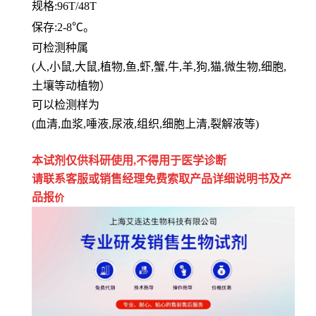
规格
:96T/48T
保存
:
2-8℃。
可检测种属
(人,小鼠,大鼠,植物,鱼,虾,蟹,牛,羊,狗,猫,微生物,细胞,
土壤等动植物）
可以检测样为
(血清,血浆,唾液,尿液,组织,细胞上清,裂解液等)
本试剂仅供
科研
使用
,
不得用于医学诊断
请联系客服或销售经理免费索取
产品详细说明书及产
品报
价