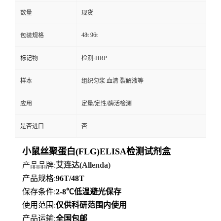
数量
现货
48t 96t
包装规格
标记物
检测-HRP
样本
组织匀浆 血清 裂解液等
应用
定量/定性/酶活检测
是否进口
否
小鼠丝聚蛋白(FLG)ELISA检测试剂盒
产品品牌
:
艾连达
(Allenda)
产品规格
:
96T/48T
保存条件
:
2-8℃
低
温避光保存
使用范围
:
仅供科研范围内使用
产品运输
:
全国包邮