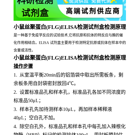
小鼠丝聚蛋白(FLG)ELISA检测试剂盒检测原理
是一种基于免疫学反应的试验技术,它将抗原和抗体的特反应与酶的催
化作用相结合。ELISA 试剂盒主要用于检测特定抗原或抗体在样本中的
含量或活性。
小鼠丝聚蛋白(FLG)ELISA检测试剂盒检测原理
操作步骤
1.
从室温平衡
20min后的铝箔袋中取出所需板条，剩
余板条用自封袋密封放回4℃。
2.
设置标准品孔和样本孔，标准品孔各加不同浓度的
标准品
50μL；
3.
样本孔先加待测样本
10μL，再加样本稀释液
40μL；空白孔不加。
4.
除空白孔外，标准品孔和样本孔中每孔加入辣根化
物酶（
HRP）标记的检测抗体100μL，用封板膜封住