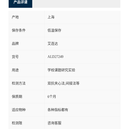
产品详请
产地
上海
保存条件
低温保存
品牌
艾连达
ALD27249
货号
用途
学校课题研究实验
检测方法
双抗夹心法,间接法等
保质期
6个月
适应物种
各种指标都有
检测限
咨询客服