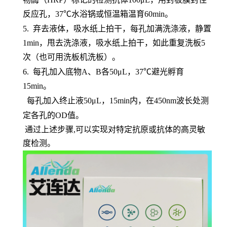
反应孔，37℃水浴锅或恒温箱温育60min。
5.
弃去液体，吸水纸上拍干，每孔加满洗涤液，静置
1min，甩去洗涤液，吸水纸上拍干，如此重复洗板5
次（也可用洗板机洗板）。
6.
每孔加入底物
A、B各50μL，37℃避光孵育
15min。
每孔加入终止液
50μL，15min内，在450nm波长处测
定各孔的OD值。
通过上述步骤,可以实现对特定抗原或抗体的高灵敏
度检测。