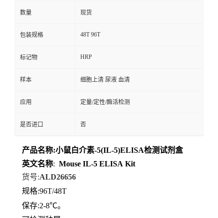
数量
现货
48T 96T
包装规格
HRP
标记物
样本
细胞上清 尿液 血清
应用
定量/定性/酶活检测
是否进口
否
产品名称
:
小鼠白介素-5(IL-5)ELISA检测试剂盒
英文名称
:
Mouse
IL-5
ELISA
Kit
货号
:
ALD26656
规格
:96T/48T
保存
:
2-8℃。