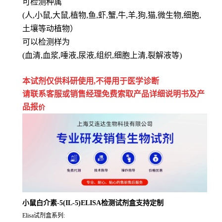
可检测种属
(人,小鼠,大鼠,植物,鱼,虾,蟹,牛,羊,狗,猫,微生物,细胞,
土壤等动植物）
可以检测样为
(血清,血浆,唾液,尿液,组织,细胞上清,裂解液等)
本试剂仅供
科研
使用
,
不得用于医学诊断
请联系客服或销售经理免费索取
产品详细说明书及产
品报
价
小鼠白介素-5(IL-5)ELISA检测试剂盒支持定制
Elisa试剂盒系列: