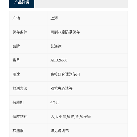
产品详请
产地
上海
保存条件
两到八度防潮保存
品牌
艾连达
ALD26656
货号
用途
高校研究课题使用
检测方法
双抗夹心法等
保质期
6个月
适应物种
人,大小鼠,植物,鱼,兔子等
检测限
详见说明书