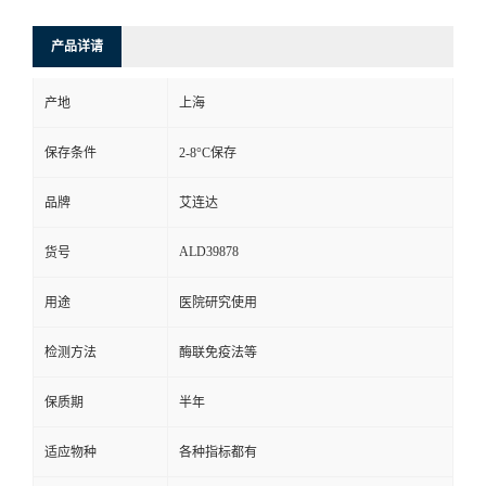
产品详请
产地
上海
保存条件
2-8°C保存
品牌
艾连达
ALD39878
货号
用途
医院研究使用
检测方法
酶联免疫法等
保质期
半年
适应物种
各种指标都有