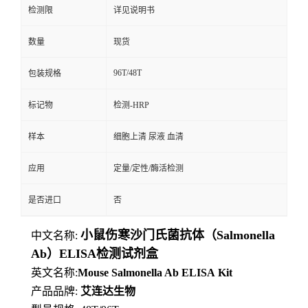
检测限
详见说明书
数量
现货
96T/48T
包装规格
标记物
检测-HRP
样本
细胞上清 尿液 血清
应用
定量/定性/酶活检测
是否进口
否
小鼠伤寒沙门氏菌抗体（Salmonella
中文名称:
Ab）ELISA检测试剂盒
英文名称:
Mouse
Salmonella Ab
ELISA
Kit
产品品牌:
艾连达生物