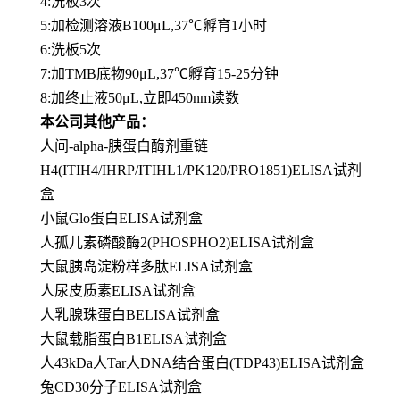
4:洗板3次
5:加检测溶液B100μL,37℃孵育1小时
6:洗板5次
7:加TMB底物90μL,37℃孵育15-25分钟
8:加终止液50μL,立即450nm读数
本公司其他产品：
人间-alpha-胰蛋白酶剂重链
H4(ITIH4/IHRP/ITIHL1/PK120/PRO1851)ELISA试剂
盒
小鼠Glo蛋白ELISA试剂盒
人孤儿素磷酸酶2(PHOSPHO2)ELISA试剂盒
大鼠胰岛淀粉样多肽ELISA试剂盒
人尿皮质素ELISA试剂盒
人乳腺珠蛋白BELISA试剂盒
大鼠载脂蛋白B1ELISA试剂盒
人43kDa人Tar人DNA结合蛋白(TDP43)ELISA试剂盒
兔CD30分子ELISA试剂盒