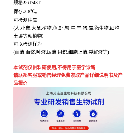
规格
:96T/48T
保存
:
2-8℃。
可检测种属
(人,小鼠,大鼠,植物,鱼,虾,蟹,牛,羊,狗,猫,微生物,细胞,
土壤等动植物）
可以检测样为
(血清,血浆,唾液,尿液,组织,细胞上清,裂解液等)
本试剂仅供
科研
使用
,
不得用于医学诊断
请联系客服或销售经理免费索取
产品详细说明书及产
品报
价