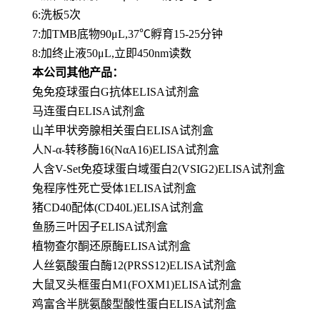
6:洗板5次
7:加TMB底物90μL,37℃孵育15-25分钟
8:加终止液50μL,立即450nm读数
本公司其他产品：
兔免疫球蛋白G抗体ELISA试剂盒
马连蛋白ELISA试剂盒
山羊甲状旁腺相关蛋白ELISA试剂盒
人N-α-转移酶16(NαA16)ELISA试剂盒
人含V-Set免疫球蛋白域蛋白2(VSIG2)ELISA试剂盒
兔程序性死亡受体1ELISA试剂盒
猪CD40配体(CD40L)ELISA试剂盒
鱼肠三叶因子ELISA试剂盒
植物查尔酮还原酶ELISA试剂盒
人丝氨酸蛋白酶12(PRSS12)ELISA试剂盒
大鼠叉头框蛋白M1(FOXM1)ELISA试剂盒
鸡富含半胱氨酸型酸性蛋白ELISA试剂盒