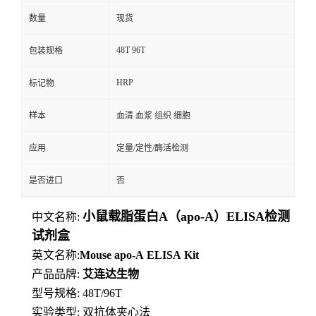
数量
现货
48T 96T
包装规格
HRP
标记物
样本
血清 血浆 组织 细胞
应用
定量/定性/酶活检测
是否进口
否
小鼠载脂蛋白A（apo-A）ELISA检测
中文名称:
试剂盒
英文名称:
Mouse
apo-A
ELISA
Kit
产品品牌:
艾连达生物
型号规格: 48T/96T
实验类型: 双抗体夹心法