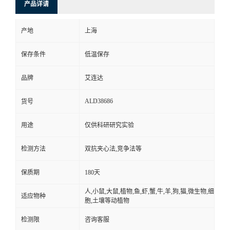
产品详请
产地
上海
保存条件
低温保存
品牌
艾连达
ALD38686
货号
用途
仅供科研研究实验
检测方法
双抗夹心法,竞争法等
保质期
180天
人,小鼠,大鼠,植物,鱼,虾,蟹,牛,羊,狗,猫,微生物,细
适应物种
胞,土壤等动植物
检测限
咨询客服