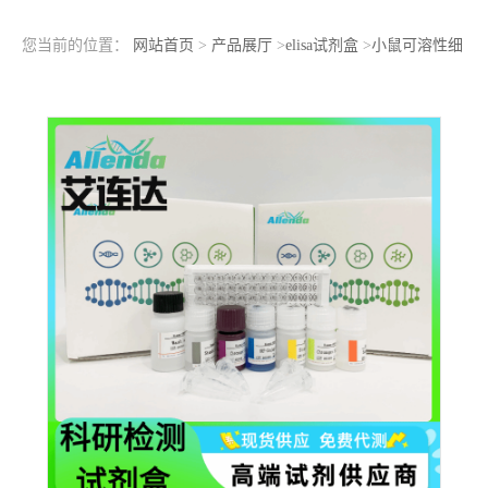
您当前的位置：
网站首页
>
产品展厅
>
elisa试剂盒
>
小鼠可溶性细
胞毒性T淋巴细胞相关抗原4（sCTLA-4；sCD152）ELISA检测试剂
盒样品OD值