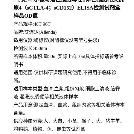
原4（sCTLA-4；sCD152）ELISA检测试剂盒
样品OD值
产品规格:48T 96T
品牌:
艾连达(Allenda)
适用仪器:酶标仪(对酶标仪没有型号要求)
检测波长:450nm
所需样本体积:量50
ul
,实际上样10ul具体指标请参考说
明书
适用范围:仅供科研课题研究使用,不得用于临床诊
断。
适用样本类型:血清,血浆,组织匀浆,细胞上清液,脑脊
液,灌洗液,粪便等相关液体样本
产品用途:测定血清、血浆、组织匀浆等相关液体样本
含量。
供应种属分类:人、大鼠、小鼠、猴子、犬、猪牛羊、
鸡鸭鹅、植物、鱼、昆虫等试剂盒