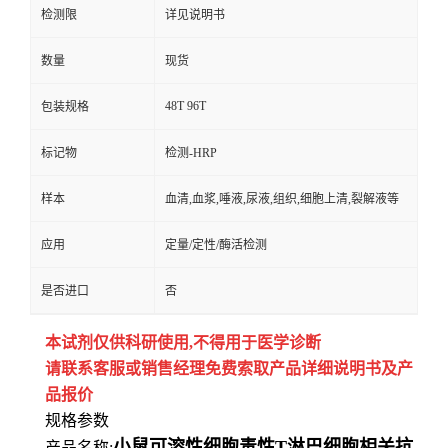
检测限
详见说明书
数量
现货
48T 96T
包装规格
标记物
检测-HRP
样本
血清,血浆,唾液,尿液,组织,细胞上清,裂解液等
应用
定量/定性/酶活检测
是否进口
否
本试剂仅供
科研
使用
,
不得用于医学诊断
请联系客服或销售经理免费索取
产品详细说明书及产
品报价
规格参数
小鼠可溶性细胞毒性T淋巴细胞相关抗
产品名称: