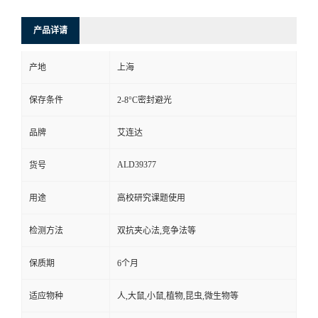
产品详请
产地
上海
保存条件
2-8°C密封避光
品牌
艾连达
ALD39377
货号
用途
高校研究课题使用
检测方法
双抗夹心法,竞争法等
保质期
6个月
适应物种
人,大鼠,小鼠,植物,昆虫,微生物等