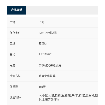
产品详请
产地
上海
保存条件
2-8°C密封避光
品牌
艾连达
ALD27622
货号
用途
高校研究课题使用
检测方法
酶联免疫法等
保质期
180天
人,小鼠,大鼠,植物,鱼,虾,蟹,牛,羊,狗,猫,微生物,细
适应物种
胞,土壤等动植物