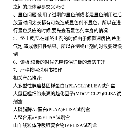
之间的液体容易交叉流动
、显色问题:使用了过期的显色剂或者是显色剂用过后
放置时间太长都有可能造成显色剂不显色。所以在进
行显色反应的时候,要先查看显色剂本身的情况
5、终止反应:在加终止剂的时候由于倾倒速度快,差生
气泡,造成假阳性结果。所以在倒终止剂的时候要缓慢
倒
6、读板:读板的时候先应该保证板的清洁干净
7、严格按照说明书操作
相关产品推荐:
人多型性腺瘤基因样蛋白1(PLAGL1)ELISA试剂盒
大鼠巨噬细胞来源的趋化因子(MDC/CCL22)ELISA试
剂盒
人磷脂酶A2蛋白(PLAA)ELISA试剂盒
人整合素αVβ5ELISA试剂盒
山羊线粒体呼吸链复合物IVELISA试剂盒