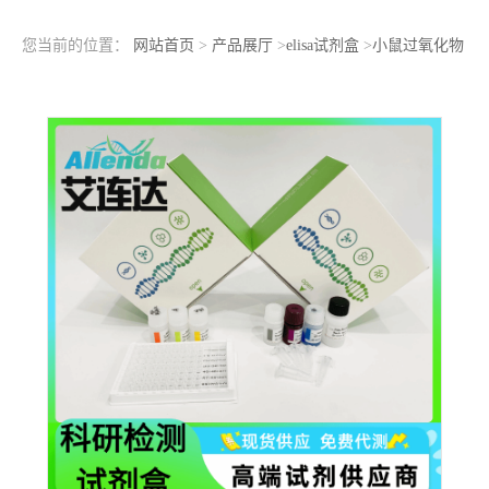
您当前的位置：
网站首页
>
产品展厅
>
elisa试剂盒
>
小鼠过氧化物
酶体增殖物激活受体γ(PPARγ)ELISA检测试剂盒样本收集