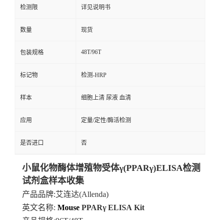
检测限
详见说明书
数量
现货
48T/96T
包装规格
标记物
检测-HRP
样本
细胞上清 尿液 血清
应用
定量/定性/酶活检测
是否进口
否
小鼠化物酶体增殖物受体γ(PPARγ)ELISA检测
试剂盒样本收集
产品品牌
:艾连达(Allenda)
英文名称:
Mouse
PPARγ
ELISA
Kit