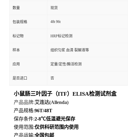
数量
现货
48t 96t
包装规格
标记物
HRP标记检测
样本
组织匀浆 血清 裂解液等
应用
定量/定性/酶活检测
是否进口
否
小鼠肠三叶因子（ITF）ELISA检测试剂盒
产品品牌
:
艾连达
(Allenda)
产品规格
:
96T/48T
保存条件
:
2-8℃
低
温避光保存
使用范围
:
仅供科研范围内使用
产品运输
:
全国包邮