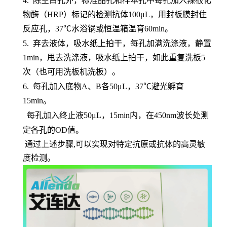
4.
除空白孔外，标准品孔和样本孔中每孔加入辣根化
物酶（
HRP）标记的检测抗体100μL，用封板膜封住
反应孔，37℃水浴锅或恒温箱温育60min。
5.
弃去液体，吸水纸上拍干，每孔加满洗涤液，静置
1min，甩去洗涤液，吸水纸上拍干，如此重复洗板5
次（也可用洗板机洗板）。
6.
每孔加入底物
A、B各50μL，37℃避光孵育
15min。
每孔加入终止液
50μL，15min内，在450nm波长处测
定各孔的OD值。
通过上述步骤,可以实现对特定抗原或抗体的高灵敏
度检测。