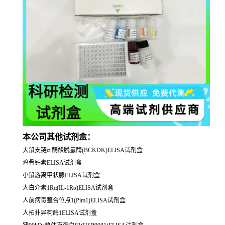
本公司其他试剂盒：
大鼠支链α-酮酸脱氢酶(BCKDK)ELISA试剂盒
鸡骨钙素ELISA试剂盒
小鼠游离甲状腺ELISA试剂盒
人白介素1Rα(IL-1Rα)ELISA试剂盒
人前病毒整合位点1(Pim1)ELISA试剂盒
人拓扑异构酶1ELISA试剂盒