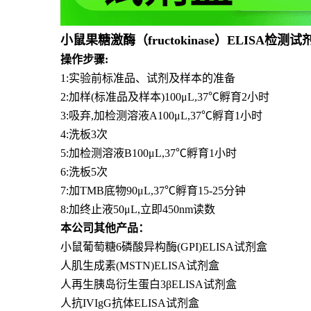
小鼠果糖激酶（fructokinase）ELISA检测
操作步骤:
1:实验前标准品、试剂及样本的准备
2:加样(标准品及样本)100μL,37℃孵育2小时
3:吸弃,加检测溶液A100μL,37℃孵育1小时
4:洗板3次
5:加检测溶液B100μL,37℃孵育1小时
6:洗板5次
7:加TMB底物90μL,37℃孵育15-25分钟
8:加终止液50μL,立即450nm读数
本公司其他产品：
小鼠葡萄糖6磷酸异构酶(GPI)ELISA试剂盒
人肌生成素(MSTN)ELISA试剂盒
人再生胰岛衍生蛋白3βELISA试剂盒
人抗IVIgG抗体ELISA试剂盒