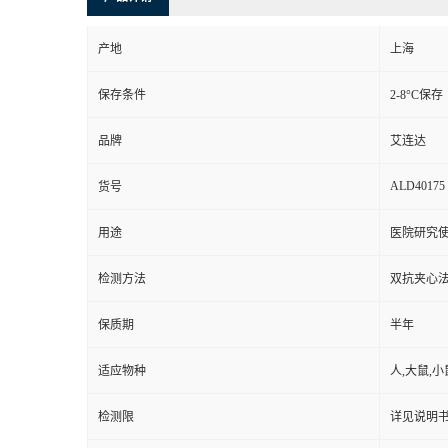
产地
上海
保存条件
2-8°C保存
品牌
艾连达
ALD40175
货号
用途
医院研究
检测方法
双抗夹心法
保质期
半年
适应物种
人,大鼠,小
检测限
详见说明