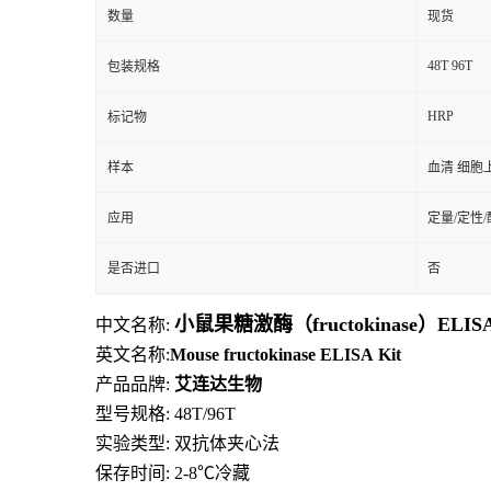
数量
现货
48T 96T
包装规格
HRP
标记物
样本
血清 细胞
应用
定量/定性
是否进口
否
小鼠果糖激酶（fructokinase）EL
中文名称:
英文名称:
Mouse
fructokinase
ELISA
Kit
产品品牌:
艾连达生物
型号规格: 48T/96T
实验类型: 双抗体夹心法
保存时间: 2-8
℃
冷藏