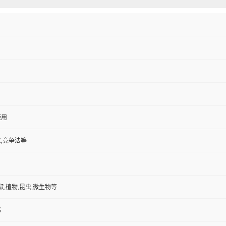
使用
,竞争法等
鼠,植物,昆虫,微生物等
书