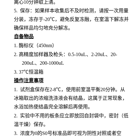
离心10分钟取上清。
5. 保存：如果样本收集后不及时检测，请按一次用量
分装，冻存于-20℃，避免反复冻融，在室温下解冻并
确保样品均匀地充分解冻。
自备物品
1.
酶标仪（
450nm）
2.
高精度加样器及枪头：
0.5-10uL、2-20uL、20-
200uL、200-1000uL
3.
37℃恒温箱
操作注意事项
1.
试剂盒保存在
2-8℃，使用前室温平衡20分钟。从
冰箱取出的浓缩洗涤液会有结晶，这属于正常现象，
水浴加热使结晶完全溶解后再使用。
2.
实验中不用的板条应立即放回自封袋中，密封（低
温干燥）保存。
3.
浓度为
0的S0号标准品即可视为阴性对照或者空