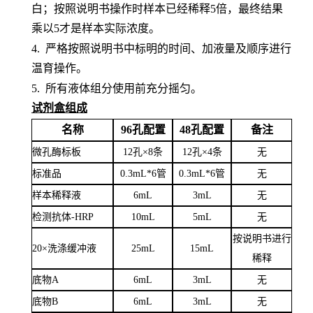
白；按照说明书操作时样本已经稀释5倍，最终结果
乘以5才是样本实际浓度
。
4.
严格按照说明书中标明的时间、加液量及顺序进行
温育操作。
5.
所有液体组分使用前充分摇匀。
试剂盒组成
名称
96孔配置
48孔配置
备注
微孔酶标板
12孔×8条
12孔×4条
无
标准品
0.3mL*6管
0.3mL*6管
无
样本稀释液
6
mL
3
mL
无
检测抗体
-HRP
10mL
5mL
无
按说明书进行
20×洗涤缓冲液
25mL
15mL
稀释
底物
A
6mL
3mL
无
底物
B
6mL
3mL
无