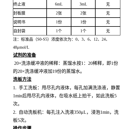
终止液
6mL
3mL
无
封板膜
2张
2张
无
说明书
1份
1份
无
自封袋
1个
1个
无
注：标准品（
S0-S5）浓度
依次
为：
0、3、6、12、24、
4
8
μ
mol/L
试剂的准备
20×洗涤缓冲液的稀释：蒸馏水按1：20稀释，即1份
的20×洗涤缓冲液加19份的蒸馏水。
洗板方法
1.
手工洗板：甩尽孔内液体，每孔加满洗涤液，静置
1min后甩尽孔内液体，在吸水纸上拍干，如此洗板5
次。
2.
自动洗板机：每孔注入洗液
350μL，浸泡1min，洗
板5次。
操作步骤