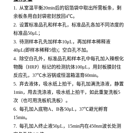
1.
从室温平衡
20min后的铝箔袋中取出所需板条，剩
余板条用自封袋密封放回4℃。
2.
设置标准品孔和样本孔
，标准品孔各加不同浓度的
标准品
50μL；
3.
待测样本孔先加
样本
10μL，再
加样本稀释液
4
0μL
(即样本稀释5倍)
；
空白孔不加。
4.
除空白孔外，
标准品孔和样本孔中每孔加入辣根化
物酶（
HRP）标记的检测抗体100μL，用封板膜封住
反应孔，37℃水浴锅或恒温箱温育60min。
5.
弃去液体，吸水纸上拍干，每孔加满洗涤液，静置
1min，甩去洗涤液，吸水纸上拍干，如此重复洗板5
次（也可用洗板机洗板）。
6.
每孔加入底物
A、B各50μL，37℃避光孵育
15min。
7.
每孔加入终止液
50μL，15min内在450nm波长处测