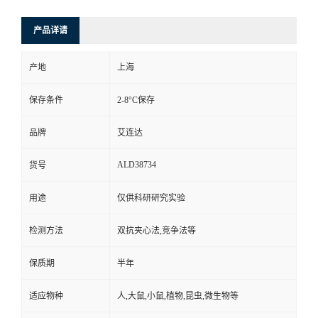
产品详请
产地
上海
保存条件
2-8°C保存
品牌
艾连达
ALD38734
货号
用途
仅供科研研究实验
检测方法
双抗夹心法,竞争法等
保质期
半年
适应物种
人,大鼠,小鼠,植物,昆虫,微生物等