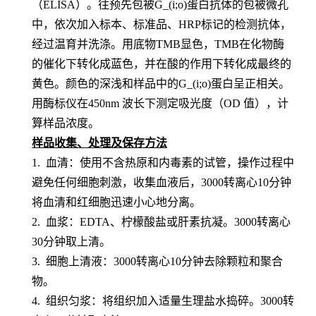
（
ELISA）。
往预先包
被G_(i;o)蛋白
抗体的包被微孔
中，依次加入标本、标准品、
HRP标记的检测抗体，
经过温育并洗涤。用底物TMB显色，TMB在化物酶
的催化下转化成蓝色，并在酸的作用下转化成最终的
黄色。颜色的深浅和样品中的
G_(i;o)蛋白
呈
正相关。
用酶标仪在
450nm 波长下测定吸光度（OD 值），计
算样品浓度。
样品收集、处理及保存方法
1. 血清：使用不含热原和内毒素的试管，操作过程中
避免任何细胞刺激，收集血液后，3000转离心10分钟
将血清和红细胞迅速小心地分离。
2. 血浆：EDTA、柠檬酸盐或肝素抗凝。3000转离心
30分钟取上清。
3. 细胞上清液：3000转离心10分钟去除颗粒和聚合
物。
4. 组织匀浆：将组织加入适量生理盐水捣碎。3000转