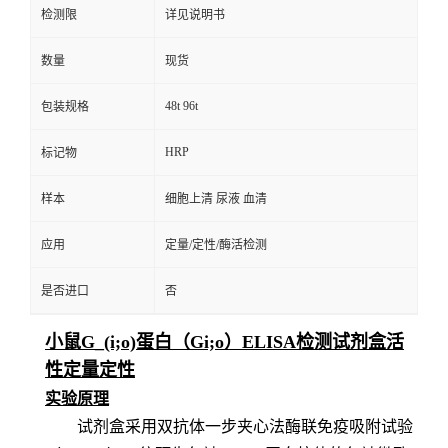
检测限
详见说明书
数量
现货
48t 96t
包装规格
HRP
标记物
样本
细胞上清 尿液 血清
应用
定量/定性/酶活检测
是否进口
否
小鼠G_(i;o)蛋白（Gi;o）ELISA检测试剂盒活
性定量定性
实验原理
试剂盒采用双抗体一步夹心法酶联免疫吸附试验