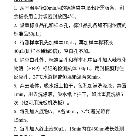
1.
从室温平衡
20min后的铝箔袋中取出所需板条，剩
余板条用自封袋密封放回4℃。
2.
设置标准品孔和样本孔
，标准品孔各加不同浓度的
标准品
50μL；
3.
待测样本孔先加
样本
10μL，再
加样本稀释液
4
0μL
(即样本稀释5倍)
；
空白孔不加。
4.
除空白孔外，
标准品孔和样本孔中每孔加入辣根化
物酶（
HRP）标记的检测抗体100μL，用封板膜封住
反应孔，37℃水浴锅或恒温箱温育60min。
5.
弃去液体，吸水纸上拍干，每孔加满洗涤液，静置
1min，甩去洗涤液，吸水纸上拍干，如此重复洗板5
次（也可用洗板机洗板）。
6.
每孔加入底物
A、B各50μL，37℃避光孵育
15min。
7.
每孔加入终止液
50μL，15min内在450nm波长处测