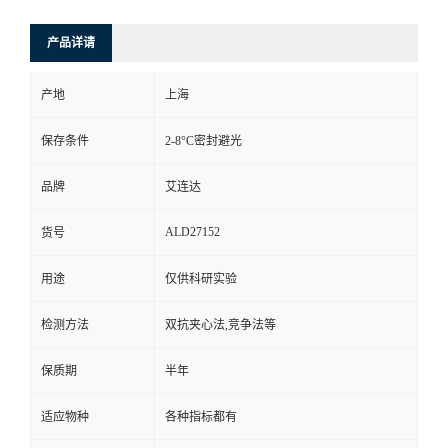
产品详请
产地
上海
保存条件
2-8°C密封避光
品牌
艾连达
ALD27152
货号
用途
仅供科研实验
检测方法
双抗夹心法,竞争法等
保质期
半年
适应物种
各种指标都有