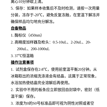
离心10分钟取上清。
5. 保存：如果样本收集后不及时检测，请按一次用量
分装，冻存于-20℃，避免反复冻融，在室温下解冻并
确保样品均匀地充分解冻。
自备物品
1.
酶标仪（
450nm）
2.
高精度加样器及枪头：
0.5-10uL、2-20uL、20-
200uL、200-1000uL
3.
37℃恒温箱
操作注意事项
1.
试剂盒保存在
2-8℃，使用前室温平衡20分钟。从
冰箱取出的浓缩洗涤液会有结晶，这属于正常现象，
水浴加热使结晶完全溶解后再使用。
2.
实验中不用的板条应立即放回自封袋中，密封（低
温干燥）保存。
3.
浓度为
0的S0号标准品即可视为阴性对照或者空