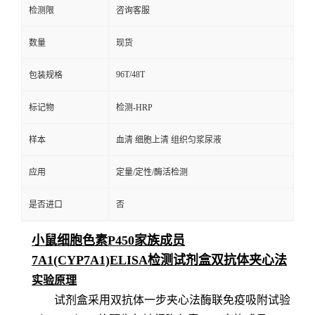
检测限
咨询客服
数量
现货
96T/48T
包装规格
标记物
检测-HRP
样本
血清 细胞上清 组织匀浆尿液
应用
定量/定性/酶活检测
是否进口
否
小鼠细胞色素P450家族成员
7A1(CYP7A1)ELISA检测试剂盒双抗体夹心法
实验原理
试剂盒采用双抗体一步夹心法酶联免疫吸附试验