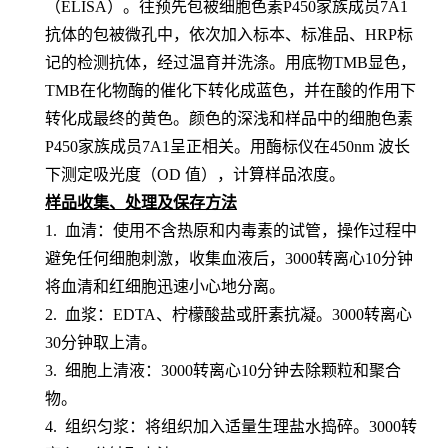
（
ELISA）。
往预先包
被细胞色素P450家族成员7A1
抗体的包被微孔中，依次加入标本、标准品、
HRP标
记的检测抗体，经过温育并洗涤。用底物TMB显色，
TMB在化物酶的催化下转化成蓝色，并在酸的作用下
转化成最终的黄色。颜色的深浅和样品中的
细胞色素
P450家族成员7A1
呈
正相关。用酶标仪在
450nm 波长
下测定吸光度（OD 值），计算样品浓度。
样品收集、处理及保存方法
1. 血清：使用不含热原和内毒素的试管，操作过程中
避免任何细胞刺激，收集血液后，3000转离心10分钟
将血清和红细胞迅速小心地分离。
2. 血浆：EDTA、柠檬酸盐或肝素抗凝。3000转离心
30分钟取上清。
3. 细胞上清液：3000转离心10分钟去除颗粒和聚合
物。
4. 组织匀浆：将组织加入适量生理盐水捣碎。3000转