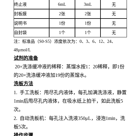
终止液
6mL
3mL
无
封板膜
2张
2张
无
说明书
1份
1份
无
自封袋
1个
1个
无
注：标准品（
S0-S5）浓度
依次
为：
0、3、6、12、24、
4
8
μ
mol/L
试剂的准备
20×洗涤缓冲液的稀释：蒸馏水按1：20稀释，即1份
的20×洗涤缓冲液加19份的蒸馏水。
洗板方法
1.
手工洗板：甩尽孔内液体，每孔加满洗涤液，静置
1min后甩尽孔内液体，在吸水纸上拍干，如此洗板5
次。
2.
自动洗板机：每孔注入洗液
350μL，浸泡1min，洗
板5次。
操作步骤