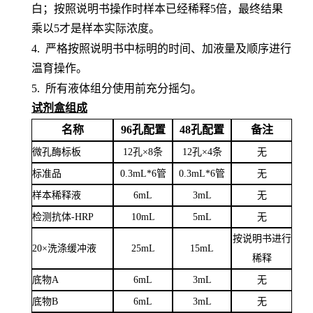
白；按照说明书操作时样本已经稀释5倍，最终结果
乘以5才是样本实际浓度
。
4.
严格按照说明书中标明的时间、加液量及顺序进行
温育操作。
5.
所有液体组分使用前充分摇匀。
试剂盒组成
名称
96孔配置
48孔配置
备注
微孔酶标板
12孔×8条
12孔×4条
无
标准品
0.3mL*6管
0.3mL*6管
无
样本稀释液
6
mL
3
mL
无
检测抗体
-HRP
10mL
5mL
无
按说明书进行
20×洗涤缓冲液
25mL
15mL
稀释
底物
A
6mL
3mL
无
底物
B
6mL
3mL
无