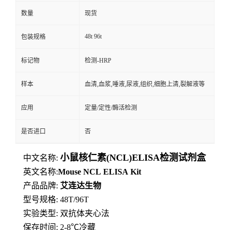
数量
现货
48t 96t
包装规格
标记物
检测-HRP
样本
血清,血浆,唾液,尿液,组织,细胞上清,裂解液等
应用
定量/定性/酶活检测
是否进口
否
小鼠核仁素(NCL)ELISA检测试剂盒
中文名称:
英文名称:
Mouse
NCL
ELISA
Kit
产品品牌:
艾连达生物
型号规格: 48T/96T
实验类型: 双抗体夹心法
保存时间: 2-8
℃
冷藏