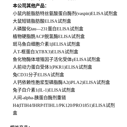
本公司其他产品：
小鼠内脏脂肪特丝氨酸蛋白酶剂(vaspin)ELISA试剂盒
大鼠短链脂肪酸ELISA试剂盒
人磷酸化tau—231蛋白ELISA试剂盒
植物硬脂酰ACP脱氢酶ELISA试剂盒
斑马鱼白细胞介素1βELISA试剂盒
人T-框蛋白3(TBX3)ELISA试剂盒
鱼化物酶体增殖因子活化受体γELISA试剂盒
人前动力蛋白受体1(PKR1)ELISA试剂盒
兔CD31分子ELISA试剂盒
人钙依赖性胞浆型磷脂酶A2(iPLA2)ELISA试剂盒
兔子白介素1(IL-1)ELISA试剂盒
人间-alpha-胰蛋白酶剂重链
H4(ITIH4/IHRP/ITIHL1/PK120/PRO1851)ELISA试剂
盒