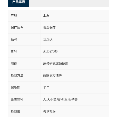
产品详请
产地
上海
保存条件
低温保存
品牌
艾连达
ALD27606
货号
用途
高校研究课题使用
检测方法
酶联免疫法等
保质期
半年
适应物种
人,大小鼠,植物,鱼,兔子等
检测限
咨询客服