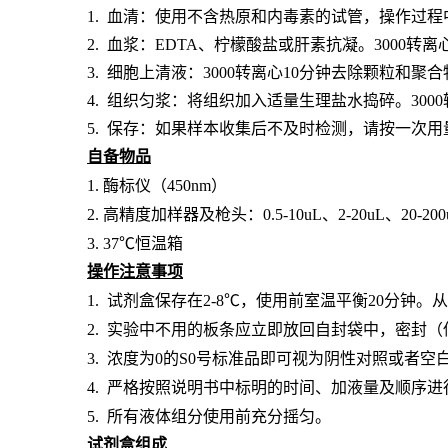
1. 血清：使用不含热原和内毒素的试管，操作过程
2. 血浆：EDTA、柠檬酸盐或肝素抗凝。3000转离
3. 细胞上清液：3000转离心10分钟去除颗粒和聚
4. 组织匀浆：将组织加入适量生理盐水捣碎。300
5. 保存：如果样本收集后不及时检测，请按一次
自备物品
1.
酶标仪（
450nm）
2.
高精度加样器及枪头：
0.5-10uL、2-20uL、20-20
3.
37℃恒温箱
操作注意事项
1.
试剂盒保存在
2-8℃，使用前室温平衡20分钟
2.
实验中不用的板条应立即放回自封袋中，密封（
3.
浓度为
0的S0号标准品即可视为阴性对照或者空
4.
严格按照说明书中标明的时间、加液量及顺序进
5.
所有液体组分使用前充分摇匀。
试剂盒组成