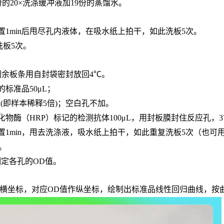
份的20×洗涤缓冲液加19份的蒸馏水。
置
1min后甩尽孔内液体，在吸水纸上拍干，如此洗板5次。
，洗板5次。
，剩余板条用自封袋密封放回4℃。
的标准品
50μL；
L
(即样本稀释5倍)
；
空白孔不加。
化物酶（
HRP）标记的检测抗体100μL，用封板膜封住反应孔，3
置
1min，甩去洗涤液，吸水纸上拍干，如此重复洗板5次（也可
n。
长处测定各孔的OD值。
度作横坐标，对应OD值作纵坐标，绘制出标准品线性回归曲线，