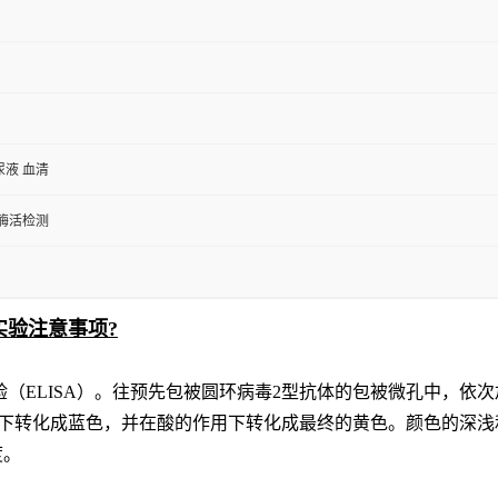
尿液 血清
/酶活检测
实验注意事项?
验（
ELISA）。
往预先包
被圆环病毒2型
抗体的包被微孔中，依次
化下转化成蓝色，并在酸的作用下转化成最终的黄色。颜色的深浅
度。