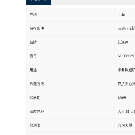
产地
上海
保存条件
两到八度
品牌
艾连达
ALD39369
货号
用途
毕业课题
检测方法
双抗夹心法
保质期
180天
适应物种
人,小鼠,大
检测限
咨询客服