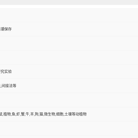
防潮保存
研究实验
,间接法等
鼠,植物,鱼,虾,蟹,牛,羊,狗,猫,微生物,细胞,土壤等动植物