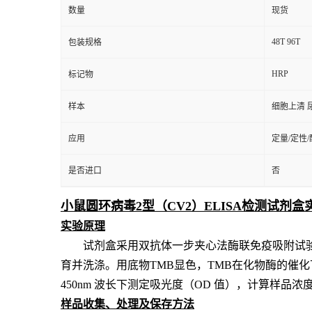
数量
现货
48T 96T
包装规格
HRP
标记物
样本
细胞上清 
应用
定量/定性
是否进口
否
小鼠圆环病毒2型（CV2）ELISA检测试剂盒
实验原理
试剂盒采用双抗体一步夹心法酶联免疫吸附试
育并洗涤。用底物TMB显色，TMB在化物酶的催
450nm 波长下测定吸光度（OD 值），计算样品浓
样品收集、处理及保存方法