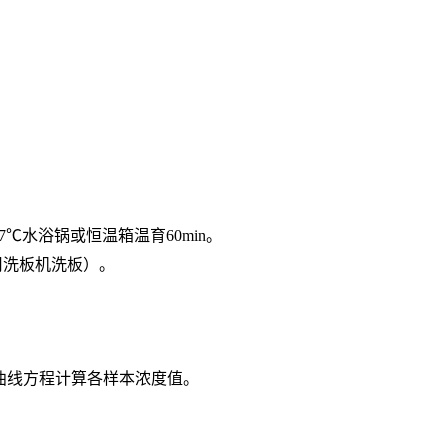
7℃水浴锅或恒温箱温育60min。
用洗板机洗板）。
按曲线方程计算各样本浓度值。