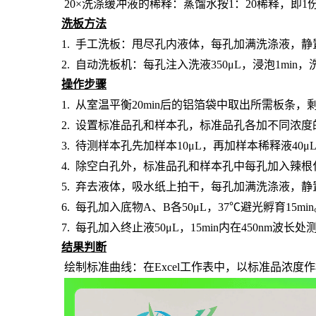
20×洗涤缓冲液的稀释：蒸馏水按1：20稀释，即1
洗板方法
1.
手工洗板：甩尽孔内液体，每孔加满洗涤液，静
2.
自动洗板机：每孔注入洗液
350μL，浸泡1min
操作步骤
1.
从室温平衡
20min后的铝箔袋中取出所需板条
2.
设置标准品孔和样本孔
，标准品孔各加不同浓度
3.
待测样本孔先加
样本
10μL，再
加样本稀释液
4
0μ
4.
除空白孔外，
标准品孔和样本孔中每孔加入辣根
5.
弃去液体，吸水纸上拍干，每孔加满洗涤液，静
6.
每孔加入底物
A、B各50μL，37℃避光孵育15mi
7.
每孔加入终止液
50μL，15min内在450nm波
结果判断
绘制标准曲线：在
Excel工作表中，以标准品浓