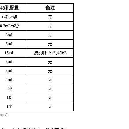
48孔配置
备注
12孔×4条
无
0.3mL*6管
无
3
mL
无
5mL
无
15mL
按说明书进行稀释
3mL
无
3mL
无
3mL
无
2张
无
1份
无
1个
无
mol/L