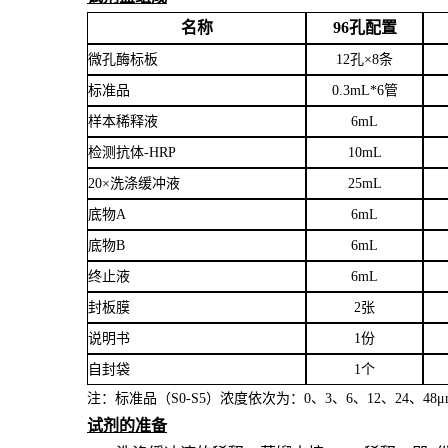
名称
96孔配置
微孔酶标板
12孔×8条
标准品
0.3mL*6管
样本稀释液
6
mL
检测抗体
-HRP
10mL
20×洗涤缓冲液
25mL
底物
A
6mL
底物
B
6mL
终止液
6mL
封板膜
2张
说明书
1份
自封袋
1个
注：标准品（
S0-S5）浓度
依次
为：
0、3、6、12、24、4
8
μ
试剂的准备