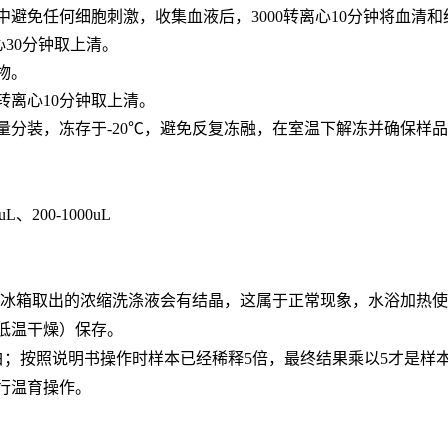
中避免任何细胞刺激，收集血液后，3000转离心10分钟将血清
心30分钟取上清。
合物。
0转离心10分钟取上清。
用量分装，冻存于-20℃，避免反复冻融，在室温下解冻并确保样
0uL、200-1000uL
。从冰箱取出的浓缩洗涤液会有结晶，这属于正常现象，水浴加热
低温干燥）保存。
白；按照说明书操作时样本已经稀释5倍，最终结果乘以5才是样
行温育操作。