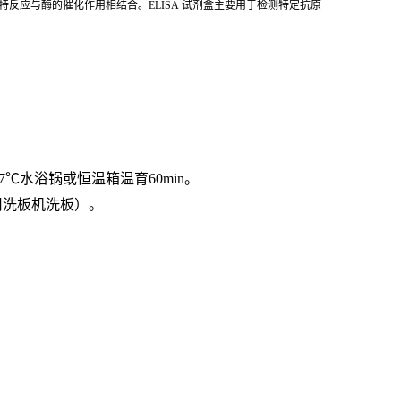
反应与酶的催化作用相结合。ELISA 试剂盒主要用于检测特定抗原
7℃水浴锅或恒温箱温育60min。
用洗板机洗板）。