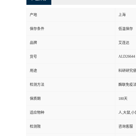
产地
上海
保存条件
低温保存
品牌
艾连达
ALD26644
货号
用途
科研研究
检测方法
酶联免疫
保质期
180天
适应物种
人,大鼠,小
检测限
咨询客服