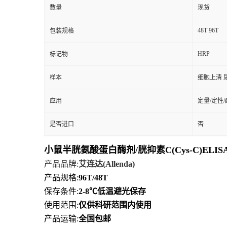
数量
现货
48T 96T
包装规格
HRP
标记物
样本
细胞上清 
应用
定量/定性
是否进口
否
小鼠半胱氨酸蛋白酶剂/胱抑素C(Cys-C)ELI
产品品牌
:
艾连达
(Allenda)
产品规格
:
96T/48T
保存条件
:
2-8℃
低
温避光保存
使用范围
:
仅供科研范围内使用
产品运输
:
全国包邮