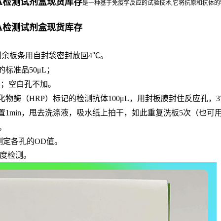
ISA检测试剂盒现货库存
是一种基于免疫学反应的试验技术,它将抗原和抗体的特
ISA检测试剂盒现货库存
，剩余板条用自封袋密封放回4℃。
的标准品
50μL；
μL；空白孔不加。
化物酶（
HRP）标记的检测抗体100μL，用封板膜封住反应孔，3
置
1min，甩去洗涤液，吸水纸上拍干，如此重复洗板5次（也可
n。
长处测定各孔的OD值。
敏度检测。