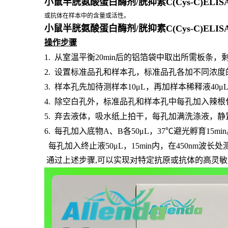
小鼠半胱氨酸蛋白酶剂/胱抑素C(Cys-C)EL
或抗体在样本中的含量或活性。
小鼠半胱氨酸蛋白酶剂/胱抑素C(Cys-C)EL
操作步骤
1.
从室温平衡
20min后的铝箔袋中取出所需板条
2.
设置标准品孔和样本孔，标准品孔各加不同浓度
3.
样本孔先加待测样本
10μL，再加样本稀释液40
4.
除空白孔外，标准品孔和样本孔中每孔加入辣根
5.
弃去液体，吸水纸上拍干，每孔加满洗涤液，静
6.
每孔加入底物
A、B各50μL，37℃避光孵育15mi
每孔加入终止液
50μL，15min内，在450nm波
通过上述步骤,可以实现对特定抗原或抗体的高灵