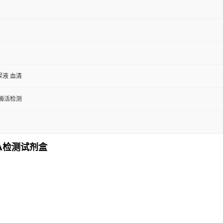
尿液 血清
/酶活检测
SA检测试剂盒