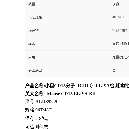
数量
现货
48T/96T
包装规格
标记物
检测-HRP
样本
血清 细胞
应用
定量/定性
是否进口
否
产品名称
:
小鼠CD13分子（CD13）ELISA检测试
英文名称
:
Mouse
CD13
ELISA
Kit
货号
:
ALD39559
规格
:96T/48T
保存
:
2-8℃。
可检测种属