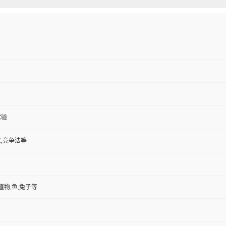
实验
,竞争法等
植物,鱼,兔子等