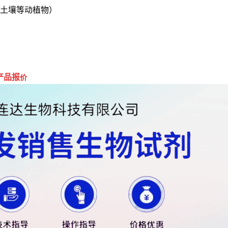
细胞,土壤等动植物）
产品报
价