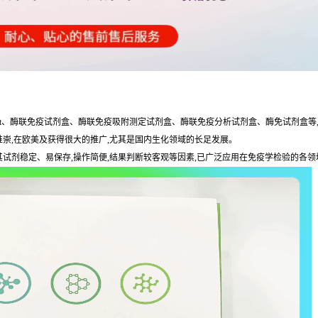
LISAKit、酶联免疫试剂盒、酶联免疫吸附测定试剂盒、酶联免疫分析试剂盒、酶免试剂盒
可及推崇,在欧美及获得很大的推广,尤其是国内生化领域的长足发展。
于其试剂稳定、易保存,操作简便,结果判断较客观等因素,已广泛应用在免疫学检验的各