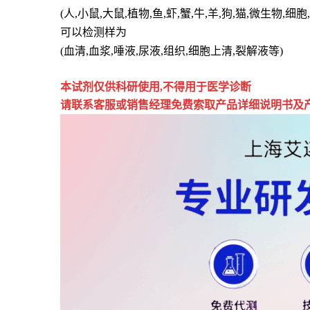
(人,小鼠,大鼠,植物,鱼,虾,蟹,牛,羊,狗,猫,微生物,
可以检测样为
(血清,血浆,唾液,尿液,组织,细胞上清,裂解液等)
本试剂仅供
科研
使用
,
不得用于医学诊断
请联系客服或销售经理免费索取
产品详细说明书及