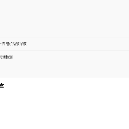
上清 组织匀浆尿液
/酶活检测
剂盒