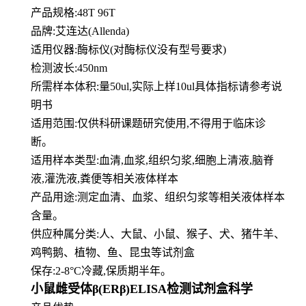
产品规格:48T 96T
品牌:
艾连达(Allenda)
适用仪器:酶标仪(对酶标仪没有型号要求)
检测波长:450nm
所需样本体积:量50
ul
,实际上样10ul具体指标请参考说
明书
适用范围:仅供科研课题研究使用,不得用于临床诊
断。
适用样本类型:血清,血浆,组织匀浆,细胞上清液,脑脊
液,灌洗液,粪便等相关液体样本
产品用途:测定血清、血浆、组织匀浆等相关液体样本
含量。
供应种属分类:人、大鼠、小鼠、猴子、犬、猪牛羊、
鸡鸭鹅、植物、鱼、昆虫等试剂盒
保存:2-8°C冷藏,保质期半年。
小鼠雌受体β(ERβ)ELISA检测试剂盒科学