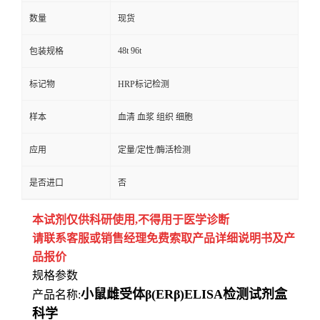
数量
现货
48t 96t
包装规格
标记物
HRP标记检测
样本
血清 血浆 组织 细胞
应用
定量/定性/酶活检测
是否进口
否
本试剂仅供
科研
使用
,
不得用于医学诊断
请联系客服或销售经理免费索取
产品详细说明书及产
品报价
规格参数
小鼠雌受体β(ERβ)ELISA检测试剂盒
产品名称:
科学