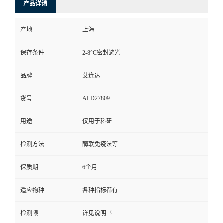
产品详请
产地
上海
保存条件
2-8°C密封避光
品牌
艾连达
ALD27809
货号
用途
仅用于科研
检测方法
酶联免疫法等
保质期
6个月
适应物种
各种指标都有
检测限
详见说明书