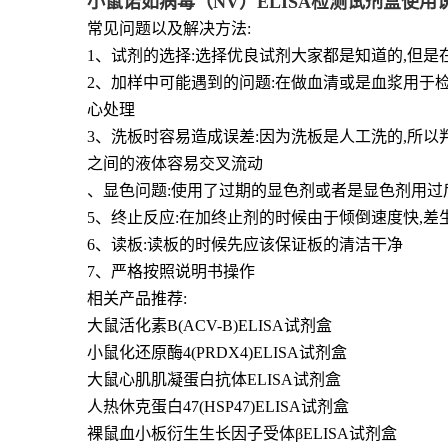
小鼠诺如病毒（NV）ELISA检测试剂盒使用
常见问题以及解决方法:
1、试剂的选择:选择优良试剂大家都是知道的,但
2、加样中可能遇到的问题:在做血清或是血浆用于
心处理
3、洗板时容易造成误差:因为洗板是人工洗的,所
之间的液体容易交叉流动
、显色问题:使用了过期的显色剂或者是显色剂用过
5、终止反应:在加终止剂的时候由于倾倒速度快,
6、读板:读板的时候先应该保证板的清洁干净
7、严格按照说明书操作
相关产品推荐:
大鼠活化素B(ACV-B)ELISA试剂盒
小鼠化还原酶4(PRDX4)ELISA试剂盒
大鼠心肌肌凝蛋白抗体ELISA试剂盒
人热休克蛋白47(HSP47)ELISA试剂盒
裸鼠血小板衍生生长因子受体βELISA试剂盒