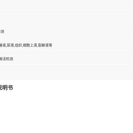
检测
,唾液,尿液,组织,细胞上清,裂解液等
/酶活检测
说明书