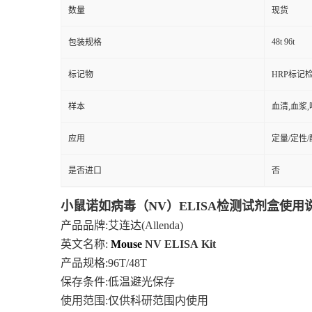
数量
现货
48t 96t
包装规格
标记物
HRP标记
样本
血清,血浆
应用
定量/定性
是否进口
否
小鼠诺如病毒（NV）ELISA检测试剂盒使用
产品品牌
:艾连达(Allenda)
英文名称:
Mouse
NV
ELISA
Kit
产品规格
:96T/48T
保存条件
:低温避光保存
使用范围
:仅供科研范围内使用