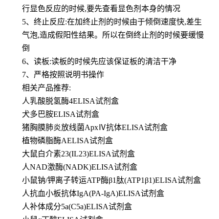
行显色反应的时候,要先查看显色剂本身的情况
5、终止反应:在加终止剂的时候由于倾倒速度快,差生
气泡,造成假阳性结果。所以在倒终止剂的时候要缓慢
倒
6、读板:读板的时候先应该保证板的清洁干净
7、严格按照说明书操作
相关产品推荐:
人乳酸脱氢酶4ELISA试剂盒
犬多巴胺ELISA试剂盒
猪胸膜肺炎放线菌ApxⅣ抗体ELISA试剂盒
植物磷脂酶AELISA试剂盒
大鼠白介素23(IL23)ELISA试剂盒
人NAD激酶(NADK)ELISA试剂盒
小鼠钠/钾离子转运ATP酶β1肽(ATP1β1)ELISA试剂盒
人抗血小板抗体IgA(PA-IgA)ELISA试剂盒
人补体成分5a(C5a)ELISA试剂盒