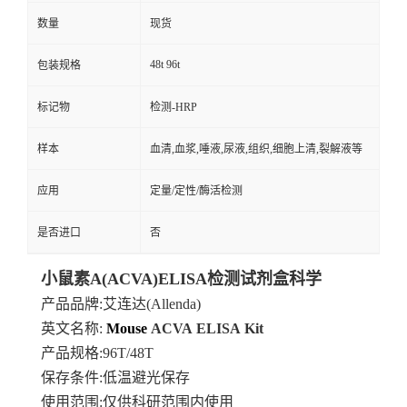
数量
现货
48t 96t
包装规格
标记物
检测-HRP
样本
血清,血浆,唾液,尿液,组织,细胞上清,裂解液等
应用
定量/定性/酶活检测
是否进口
否
小鼠素A(ACVA)ELISA检测试剂盒科学
产品品牌
:艾连达(Allenda)
英文名称:
Mouse
ACVA
ELISA
Kit
产品规格
:96T/48T
保存条件
:低温避光保存
使用范围
:仅供科研范围内使用