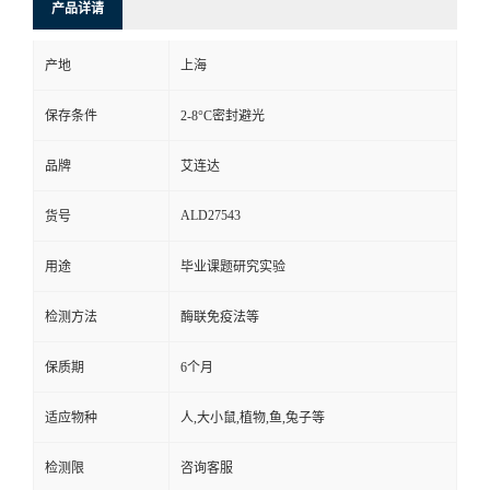
产品详请
产地
上海
保存条件
2-8°C密封避光
品牌
艾连达
ALD27543
货号
用途
毕业课题研究实验
检测方法
酶联免疫法等
保质期
6个月
适应物种
人,大小鼠,植物,鱼,兔子等
检测限
咨询客服