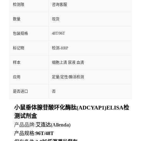
检测限
咨询客服
数量
现货
48T/96T
包装规格
标记物
检测-HRP
样本
细胞上清 尿液 血清
应用
定量/定性/酶活检测
是否进口
否
小鼠垂体腺苷酸环化酶肽(ADCYAP1)ELISA检
测试剂盒
产品品牌
:
艾连达
(Allenda)
产品规格
:
96T/48T