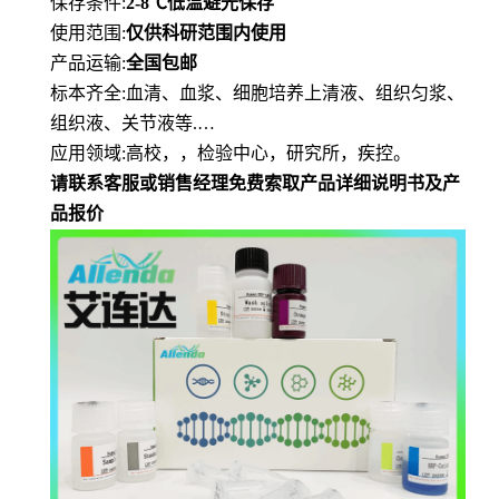
保存条件
:
2-8℃
低
温避光保存
使用范围
:
仅供科研范围内使用
产品运输
:
全国包邮
标本齐全
:血清、血浆、细胞培养上清液、组织匀浆、
组织液、关节液等.…
应用领域
:高校，，检验中心，研究所，疾控。
请联系客服或销售经理免费索取产品详细说明书及产
品报价