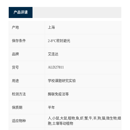
产品详请
产地
上海
保存条件
2-8°C密封避光
品牌
艾连达
ALD27811
货号
用途
学校课题研究实验
检测方法
酶联免疫法等
保质期
半年
人,小鼠,大鼠,植物,鱼,虾,蟹,牛,羊,狗,猫,微生物,细
适应物种
胞,土壤等动植物