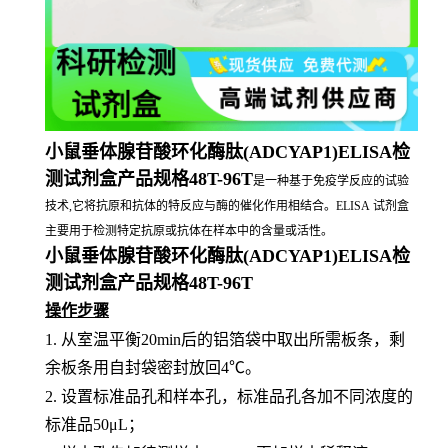
小鼠垂体腺苷酸环化酶肽(ADCYAP1)ELISA检
测试剂盒产品规格48T-96T
是一种基于免疫学反应的试验
技术,它将抗原和抗体的特反应与酶的催化作用相结合。ELISA 试剂盒
主要用于检测特定抗原或抗体在样本中的含量或活性。
小鼠垂体腺苷酸环化酶肽(ADCYAP1)ELISA检
测试剂盒产品规格48T-96T
操作步骤
1.
从室温平衡
20min后的铝箔袋中取出所需板条，剩
余板条用自封袋密封放回4℃。
2.
设置标准品孔和样本孔，标准品孔各加不同浓度的
标准品
50μL；