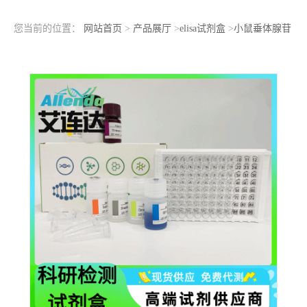
您当前的位置：
网站首页
>
产品展厅
>
elisa试剂盒
>
小鼠垂体腺苷
酸环化酶激活肽(ADCYAP1)ELISA检测试剂盒产品规格48T-96T