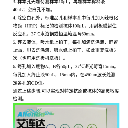
3.
样本孔先加待测样本
10μL，再加样本稀释液
40μL；空白孔不加。
4.
除空白孔外，标准品孔和样本孔中每孔加入辣根化
物酶（
HRP）标记的检测抗体100μL，用封板膜封住
反应孔，37℃水浴锅或恒温箱温育60min。
5.
弃去液体，吸水纸上拍干，每孔加满洗涤液，静置
1min，甩去洗涤液，吸水纸上拍干，如此重复洗板5
次（也可用洗板机洗板）。
6.
每孔加入底物
A、B各50μL，37℃避光孵育15min。
每孔加入终止液
50μL，15min内，在450nm波长处测
定各孔的OD值。
通过上述步骤,可以实现对特定抗原或抗体的高灵敏度
检测。