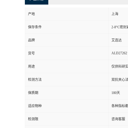
产地
上海
保存条件
2-8°C密
品牌
艾连达
ALD27262
货号
用途
仅供科研
检测方法
双抗夹心
保质期
180天
适应物种
各种指标
检测限
咨询客服