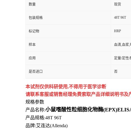
数量
现货
48T 96T
包装规格
HRP
标记物
样本
血清,血浆
应用
定量/定性
是否进口
否
本试剂仅供
科研
使用
,
不得用于医学诊断
请联系客服或销售经理免费索取
产品详细说明书及
规格参数
小鼠嗜酸性粒细胞化物酶(EPX)ELI
产品名称:
产品规格:48T 96T
品牌:
艾连达(Allenda)