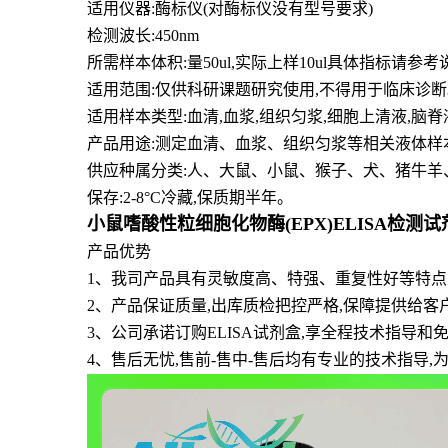
适用仪器:酶标仪(对酶标仪没有型号要求)
检测波长:450nm
所需样本体积:量50
ul
,实际上样10ul具体指标请参考
适用范围:仅供科研课题研究使用,不得用于临床诊断
适用样本类型:血清,血浆,组织匀浆,细胞上清液,脑
产品用途:测定血清、血浆、组织匀浆等相关液体样
供应种属分类:人、大鼠、小鼠、猴子、犬、猪牛羊
保存:2-8°C冷藏,保质期半年。
小鼠嗜酸性粒细胞化物酶(EPX)ELISA检测
产品优势
1
、
我司产品具有灵敏度高、特强、重复性好等特点且
2、产品保证质量,出库质检把控严格,保障提供给客
3、公司承诺订购ELISA试剂盒,享全程技术指导
4、售后无忧,售前-售中-售后均有专业的技术指导,