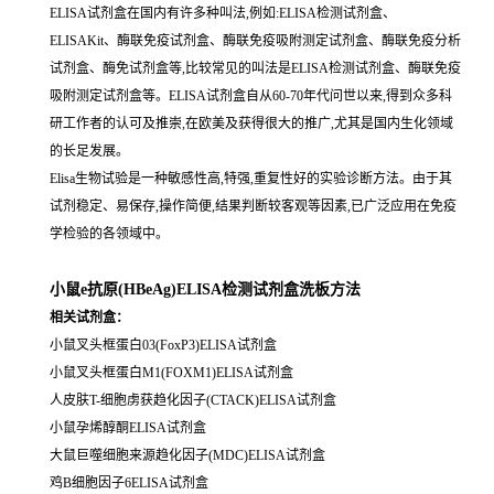
ELISA试剂盒在国内有许多种叫法,例如:ELISA检测试剂盒、
ELISAKit、酶联免疫试剂盒、酶联免疫吸附测定试剂盒、酶联免疫分析
试剂盒、酶免试剂盒等,比较常见的叫法是ELISA检测试剂盒、酶联免疫
吸附测定试剂盒等。ELISA试剂盒自从60-70年代问世以来,得到众多科
研工作者的认可及推崇,在欧美及获得很大的推广,尤其是国内生化领域
的长足发展。
Elisa生物试验是一种敏感性高,特强,重复性好的实验诊断方法。由于其
试剂稳定、易保存,操作简便,结果判断较客观等因素,已广泛应用在免疫
学检验的各领域中。
小鼠e抗原(HBeAg)ELISA检测试剂盒洗板方法
相关试剂盒：
小鼠叉头框蛋白03(FoxP3)ELISA试剂盒
小鼠叉头框蛋白M1(FOXM1)ELISA试剂盒
人皮肤T-细胞虏获趋化因子(CTACK)ELISA试剂盒
小鼠孕烯醇酮ELISA试剂盒
大鼠巨噬细胞来源趋化因子(MDC)ELISA试剂盒
鸡B细胞因子6ELISA试剂盒