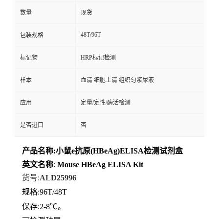
数量
现货
48T/96T
包装规格
标记物
HRP标记检测
样本
血清 细胞上清 组织匀浆尿液
应用
定量/定性/酶活检测
是否进口
否
产品名称
:
小鼠e抗原(HBeAg)ELISA检测试剂盒
英文名称
:
Mouse
HBeAg
ELISA
Kit
货号
:
ALD25996
规格
:96T/48T
保存
:
2-8℃。