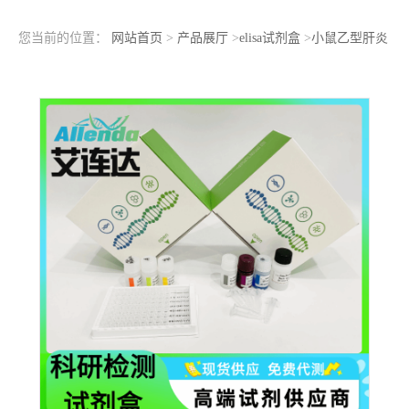
您当前的位置：
网站首页
>
产品展厅
>
elisa试剂盒
>
小鼠乙型肝炎
e抗原(HBeAg)ELISA检测试剂盒洗板方法