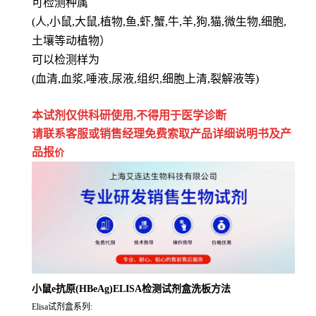
可检测种属
(人,小鼠,大鼠,植物,鱼,虾,蟹,牛,羊,狗,猫,微生物,细胞,
土壤等动植物）
可以检测样为
(血清,血浆,唾液,尿液,组织,细胞上清,裂解液等)
本试剂仅供
科研
使用
,
不得用于医学诊断
请联系客服或销售经理免费索取
产品详细说明书及产
品报
价
小鼠e抗原(HBeAg)ELISA检测试剂盒洗板方法
Elisa试剂盒系列: