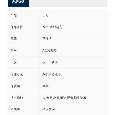
产品详请
产地
上海
保存条件
2-8°C密封避光
品牌
艾连达
ALD25996
货号
用途
仅用于科研
检测方法
双抗夹心法等
保质期
半年
适应物种
人,大鼠,小鼠,植物,昆虫,微生物等
检测限
咨询客服