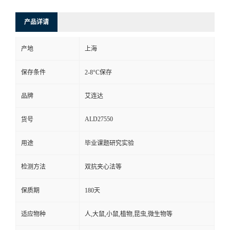
产品详请
产地
上海
保存条件
2-8°C保存
品牌
艾连达
ALD27550
货号
用途
毕业课题研究实验
检测方法
双抗夹心法等
保质期
180天
适应物种
人,大鼠,小鼠,植物,昆虫,微生物等