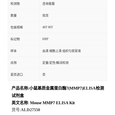
检测限
咨询客服
数量
现货
48T 96T
包装规格
HRP
标记物
样本
血清 细胞上清 组织匀浆尿液
应用
定量/定性/酶活检测
是否进口
否
产品名称
:
小鼠基质金属蛋白酶7(MMP7)ELISA检测
试剂盒
英文名称
:
Mouse
MMP7
ELISA
Kit
货号
:
ALD27550