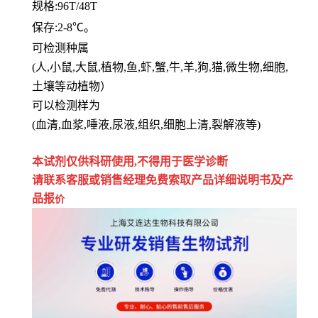
规格
:96T/48T
保存
:
2-8℃。
可检测种属
(人,小鼠,大鼠,植物,鱼,虾,蟹,牛,羊,狗,猫,微生物,细胞,
土壤等动植物）
可以检测样为
(血清,血浆,唾液,尿液,组织,细胞上清,裂解液等)
本试剂仅供
科研
使用
,
不得用于医学诊断
请联系客服或销售经理免费索取
产品详细说明书及产
品报
价