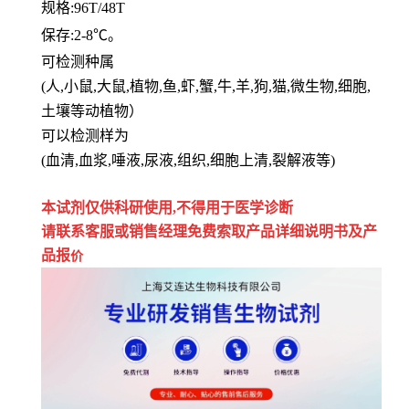
规格
:96T/48T
保存
:
2-8℃。
可检测种属
(人,小鼠,大鼠,植物,鱼,虾,蟹,牛,羊,狗,猫,微生物,细胞,
土壤等动植物）
可以检测样为
(血清,血浆,唾液,尿液,组织,细胞上清,裂解液等)
本试剂仅供
科研
使用
,
不得用于医学诊断
请联系客服或销售经理免费索取
产品详细说明书及产
品报
价