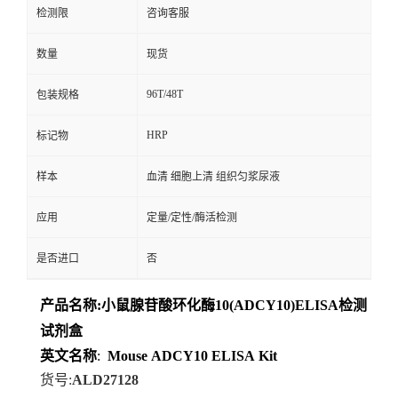
检测限
咨询客服
数量
现货
96T/48T
包装规格
HRP
标记物
样本
血清 细胞上清 组织匀浆尿液
应用
定量/定性/酶活检测
是否进口
否
产品名称
:
小鼠腺苷酸环化酶10(ADCY10)ELISA检测
试剂盒
英文名称
:
Mouse
ADCY10
ELISA
Kit
货号
:
ALD27128