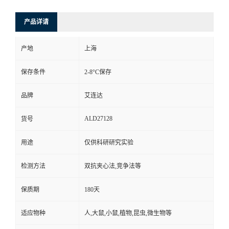
产品详请
产地
上海
保存条件
2-8°C保存
品牌
艾连达
ALD27128
货号
用途
仅供科研研究实验
检测方法
双抗夹心法,竞争法等
保质期
180天
适应物种
人,大鼠,小鼠,植物,昆虫,微生物等