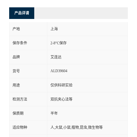
产品详请
产地
上海
保存条件
2-8°C保存
品牌
艾连达
ALD39604
货号
用途
仅供科研实验
检测方法
双抗夹心法等
保质期
半年
适应物种
人,大鼠,小鼠,植物,昆虫,微生物等