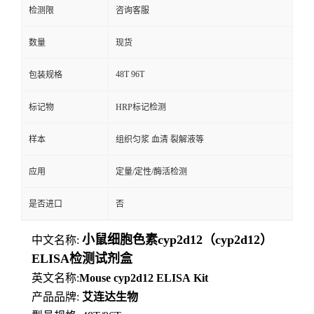
检测限
咨询客服
数量
现货
48T 96T
包装规格
标记物
HRP标记检测
样本
组织匀浆 血清 裂解液等
应用
定量/定性/酶活检测
是否进口
否
小鼠细胞色素cyp2d12（cyp2d12）
中文名称:
ELISA检测试剂盒
英文名称:
Mouse
cyp2d12
ELISA
Kit
产品品牌:
艾连达生物