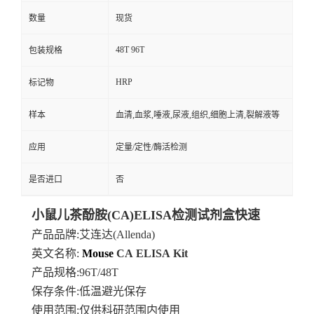
数量
现货
48T 96T
包装规格
HRP
标记物
样本
血清,血浆,唾液,尿液,组织,细胞上清,裂解液等
应用
定量/定性/酶活检测
是否进口
否
小鼠儿茶酚胺(CA)ELISA检测试剂盒快速
产品品牌
:艾连达(Allenda)
英文名称:
Mouse
CA
ELISA
Kit
产品规格
:96T/48T
保存条件
:低温避光保存
使用范围
:仅供科研范围内使用