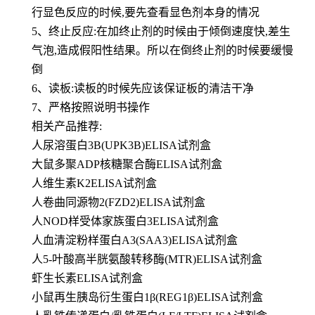
行显色反应的时候,要先查看显色剂本身的情况
5、终止反应:在加终止剂的时候由于倾倒速度快,差生
气泡,造成假阳性结果。所以在倒终止剂的时候要缓慢
倒
6、读板:读板的时候先应该保证板的清洁干净
7、严格按照说明书操作
相关产品推荐:
人尿溶蛋白3B(UPK3B)ELISA试剂盒
大鼠多聚ADP核糖聚合酶ELISA试剂盒
人维生素K2ELISA试剂盒
人卷曲同源物2(FZD2)ELISA试剂盒
人NOD样受体家族蛋白3ELISA试剂盒
人血清淀粉样蛋白A3(SAA3)ELISA试剂盒
人5-叶酸高半胱氨酸转移酶(MTR)ELISA试剂盒
虾生长素ELISA试剂盒
小鼠再生胰岛衍生蛋白1β(REG1β)ELISA试剂盒