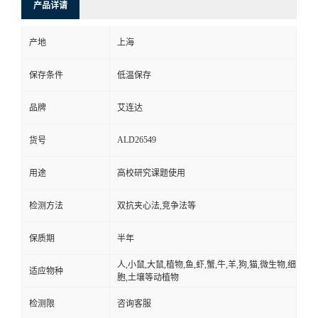
产品详请
产地
上海
保存条件
低温保存
品牌
艾连达
ALD26549
货号
用途
高校研究课题使用
检测方法
双抗夹心法,竞争法等
保质期
半年
人,小鼠,大鼠,植物,鱼,虾,蟹,牛,羊,狗,猫,微生物,细
适应物种
胞,土壤等动植物
检测限
咨询客服