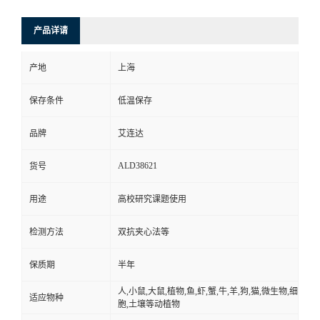
产品详请
产地
上海
保存条件
低温保存
品牌
艾连达
ALD38621
货号
用途
高校研究课题使用
检测方法
双抗夹心法等
保质期
半年
人,小鼠,大鼠,植物,鱼,虾,蟹,牛,羊,狗,猫,微生物,细
适应物种
胞,土壤等动植物