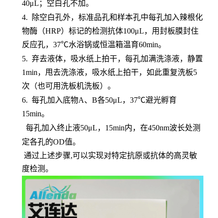
40μL；空白孔不加。
4.
除空白孔外，标准品孔和样本孔中每孔加入辣根化
物酶（
HRP）标记的检测抗体100μL，用封板膜封住
反应孔，37℃水浴锅或恒温箱温育60min。
5.
弃去液体，吸水纸上拍干，每孔加满洗涤液，静置
1min，甩去洗涤液，吸水纸上拍干，如此重复洗板5
次（也可用洗板机洗板）。
6.
每孔加入底物
A、B各50μL，37℃避光孵育
15min。
每孔加入终止液
50μL，15min内，在450nm波长处测
定各孔的OD值。
通过上述步骤,可以实现对特定抗原或抗体的高灵敏
度检测。