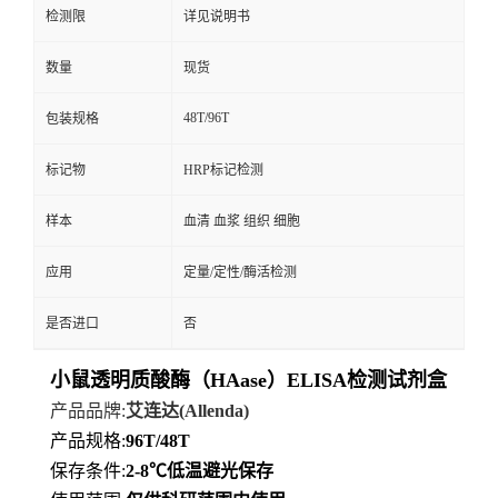
检测限
详见说明书
数量
现货
48T/96T
包装规格
标记物
HRP标记检测
样本
血清 血浆 组织 细胞
应用
定量/定性/酶活检测
是否进口
否
小鼠透明质酸酶（HAase）ELISA检测试剂盒
产品品牌
:
艾连达
(Allenda)
产品规格
:
96T/48T
保存条件
:
2-8℃
低
温避光保存