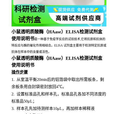
小鼠透明质酸酶（HAase）ELISA检测试剂盒
使用说明书
是一种基于免疫学反应的试验技术,它将抗原和抗体的
特反应与酶的催化作用相结合。ELISA 试剂盒主要用于检测特定抗原或
抗体在样本中的含量或活性。
小鼠透明质酸酶（HAase）ELISA检测试剂盒
使用说明书
操作步骤
1.
从室温平衡
20min后的铝箔袋中取出所需板条，剩
余板条用自封袋密封放回4℃。
2.
设置标准品孔和样本孔，标准品孔各加不同浓度的
标准品
50μL；
3.
样本孔先加待测样本
10μL，再加样本稀释液