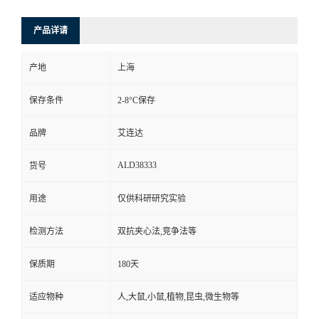
产品详请
产地
上海
保存条件
2-8°C保存
品牌
艾连达
ALD38333
货号
用途
仅供科研研究实验
检测方法
双抗夹心法,竞争法等
保质期
180天
适应物种
人,大鼠,小鼠,植物,昆虫,微生物等