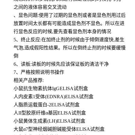
之间的液体容易交叉流动
、显色问题:使用了过期的显色剂或者是显色剂用过后
放置时间太长都有可能造成显色剂不显色。所以在进
行显色反应的时候,要先查看显色剂本身的情况
5、终止反应:在加终止剂的时候由于倾倒速度快,差生
气泡,造成假阳性结果。所以在倒终止剂的时候要缓慢
倒
6、读板:读板的时候先应该保证板的清洁干净
7、严格按照说明书操作
相关产品推荐:
小鼠抗生物素抗体IgGELISA试剂盒
人内皮素1受体(EDNRA)ELISA试剂盒
人脂质运载蛋白-2ELISA试剂盒
人II型胶原纤维α基因ELISA试剂盒
小鼠黄体生成素(LH)ELISA试剂盒
大鼠α7型神经烟碱胆碱能受体ELISA试剂盒