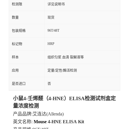
检测限
详见说明书
数量
现货
96T/48T
包装规格
HRP
标记物
样本
组织匀浆 血清 裂解液等
应用
定量/定性/酶活检测
是否进口
否
小鼠4-壬烯醛（4-HNE）ELISA检测试剂盒定
量浓度检测
产品品牌
:艾连达(Allenda)
英文名称:
Mouse
4-HNE
ELISA
Kit