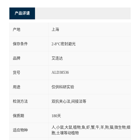
产品详请
产地
上海
保存条件
2-8°C密封避光
品牌
艾连达
ALD38536
货号
用途
仅供科研实验
检测方法
双抗夹心法,间接法等
保质期
180天
人,小鼠,大鼠,植物,鱼,虾,蟹,牛,羊,狗,猫,微生物,细
适应物种
胞,土壤等动植物