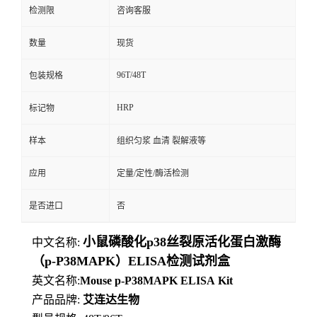
检测限
咨询客服
数量
现货
96T/48T
包装规格
HRP
标记物
样本
组织匀浆 血清 裂解液等
应用
定量/定性/酶活检测
是否进口
否
小鼠磷酸化p38丝裂原活化蛋白激酶
中文名称:
（p-P38MAPK）ELISA检测试剂盒
英文名称:
Mouse
p-P38MAPK
ELISA
Kit
产品品牌:
艾连达生物