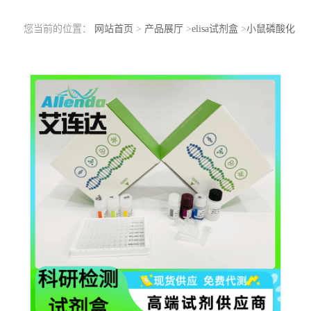
您当前的位置：
网站首页
>
产品展厅
>
elisa试剂盒
>
小鼠磷酸化
p38丝裂原活化蛋白激酶（p-P38MAPK）ELISA检测试剂盒洗板方
法