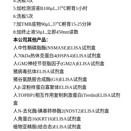
4:洗板3次
5:加检测溶液B100μL,37℃孵育1小时
6:洗板5次
7:加TMB底物90μL,37℃孵育15-25分钟
8:加终止液50μL,立即450nm读数
本公司其他产品：
人中性鞘磷脂酶(NSMASE)ELISA试剂盒
人70kDa热休克蛋白4(HSPA4)ELISA试剂盒
人GM2神经节苷脂因子(GM2A)ELISA试剂盒
猪病毒抗体ELISA试剂盒
猪谷氨酰胺合成酶(GS)ELISA试剂盒
人β-淀粉样蛋白寡聚体ELISA试剂盒
人TOPBP1相互作用复制刺激蛋白(Treslin)ELISA试剂
盒
人N-去化酶/磺基转移酶2(NDST2)ELISA试剂盒
人角蛋白16(KRT16)ELISA试剂盒
植物亚精胺(结合态)ELISA试剂盒