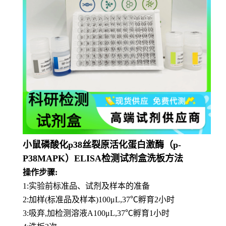
小鼠磷酸化p38丝裂原活化蛋白激酶（p-
P38MAPK）ELISA检测试剂盒洗板方法
操作步骤:
1:实验前标准品、试剂及样本的准备
2:加样(标准品及样本)100μL,37℃孵育2小时
3:吸弃,加检测溶液A100μL,37℃孵育1小时