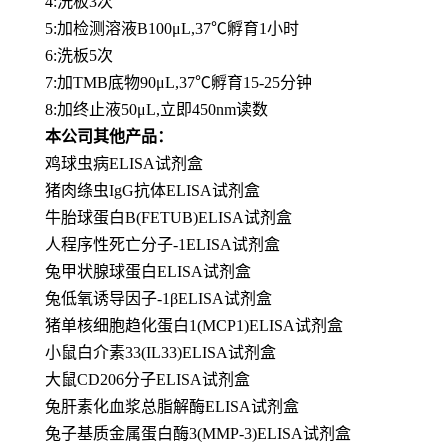
4:洗板3次
5:加检测溶液B100μL,37℃孵育1小时
6:洗板5次
7:加TMB底物90μL,37℃孵育15-25分钟
8:加终止液50μL,立即450nm读数
本公司其他产品：
鸡球虫病ELISA试剂盒
猪肉绦虫IgG抗体ELISA试剂盒
牛胎球蛋白B(FETUB)ELISA试剂盒
人程序性死亡分子-1ELISA试剂盒
兔甲状腺球蛋白ELISA试剂盒
兔低氧诱导因子-1βELISA试剂盒
猪单核细胞趋化蛋白1(MCP1)ELISA试剂盒
小鼠白介素33(IL33)ELISA试剂盒
大鼠CD206分子ELISA试剂盒
兔肝素化血浆总脂解酶ELISA试剂盒
兔子基质金属蛋白酶3(MMP-3)ELISA试剂盒