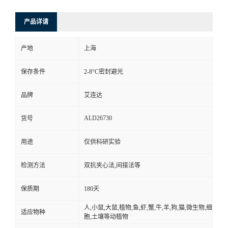
产品详请
产地
上海
保存条件
2-8°C密封避光
品牌
艾连达
ALD26730
货号
用途
仅供科研实验
检测方法
双抗夹心法,间接法等
保质期
180天
人,小鼠,大鼠,植物,鱼,虾,蟹,牛,羊,狗,猫,微生物,细
适应物种
胞,土壤等动植物