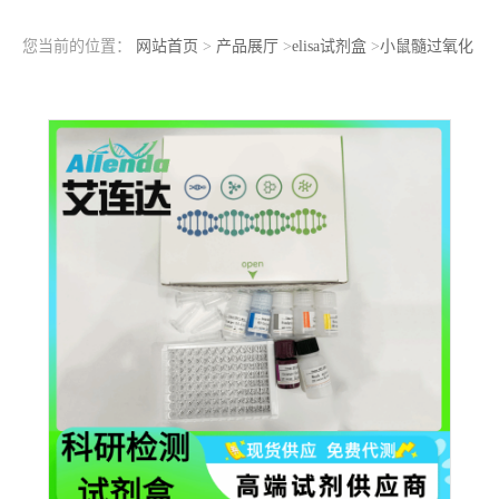
您当前的位置：
网站首页
>
产品展厅
>
elisa试剂盒
>
小鼠髓过氧化
物酶特异性抗中性粒细胞胞质抗体IgG(MPO-ANCA IgG)ELISA检
测试剂盒支持定制