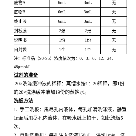
底物
A
6mL
3mL
无
底物
B
6mL
3mL
无
终止液
6mL
3mL
无
封板膜
2张
2张
无
说明书
1份
1份
无
自封袋
1个
1个
无
注：标准品（
S0-S5）浓度
依次
为：
0、3、6、12、24、
4
8
μ
mol/L
试剂的准备
20×洗涤缓冲液的稀释：蒸馏水按1：20稀释，即1份
的20×洗涤缓冲液加19份的蒸馏水。
洗板方法
1.
手工洗板：甩尽孔内液体，每孔加满洗涤液，静置
1min后甩尽孔内液体，在吸水纸上拍干，如此洗板5
次。
2.
自动洗板机：每孔注入洗液
350μL，浸泡1min，洗