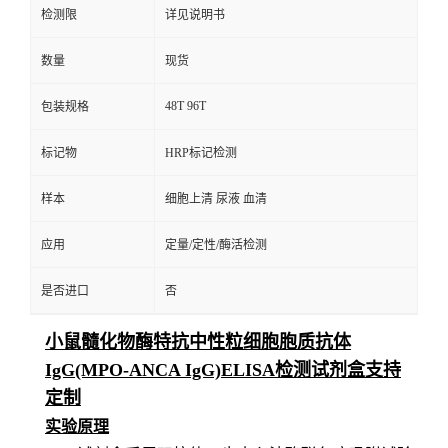
检测限
详见说明书
数量
现货
48T 96T
包装规格
标记物
HRP标记检测
样本
细胞上清 尿液 血清
应用
定量/定性/酶活检测
是否进口
否
小鼠髓化物酶特抗中性粒细胞胞质抗体
IgG(MPO-ANCA IgG)ELISA检测试剂盒支持
定制
实验原理