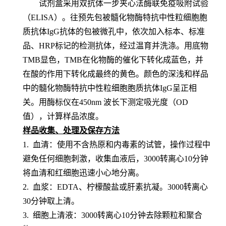
试剂盒采用双抗体一步夹心法酶联免疫吸附试验
（
ELISA）。
往预先包
被髓化物酶特抗中性粒细胞胞
质抗体IgG
抗体的包被微孔中，依次加入标本、标准
品、
HRP标记的检测抗体，经过温育并洗涤。用底物
TMB显色，TMB在化物酶的催化下转化成蓝色，并
在酸的作用下转化成最终的黄色。颜色的深浅和样品
中的
髓化物酶特抗中性粒细胞胞质抗体IgG
呈
正相
关。用酶标仪在
450nm 波长下测定吸光度（OD
值），计算样品浓度。
样品收集、处理及保存方法
1. 血清：使用不含热原和内毒素的试管，操作过程中
避免任何细胞刺激，收集血液后，3000转离心10分钟
将血清和红细胞迅速小心地分离。
2. 血浆：EDTA、柠檬酸盐或肝素抗凝。3000转离心
30分钟取上清。
3. 细胞上清液：3000转离心10分钟去除颗粒和聚合