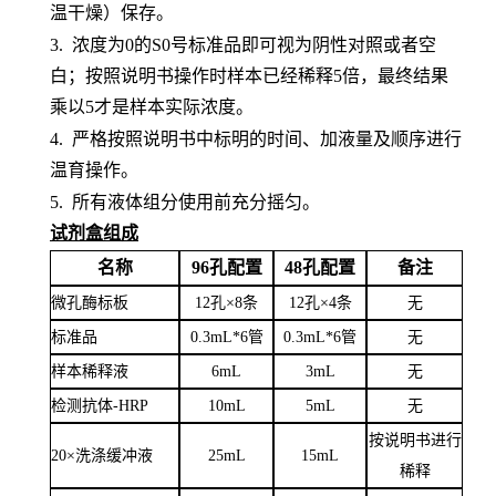
温干燥）保存。
3.
浓度为
0的S0号标准品即可视为阴性对照或者空
白；按照说明书操作时样本已经稀释5倍，最终结果
乘以5才是样本实际浓度
。
4.
严格按照说明书中标明的时间、加液量及顺序进行
温育操作。
5.
所有液体组分使用前充分摇匀。
试剂盒组成
名称
96孔配置
48孔配置
备注
微孔酶标板
12孔×8条
12孔×4条
无
标准品
0.3mL*6管
0.3mL*6管
无
样本稀释液
6
mL
3
mL
无
检测抗体
-HRP
10mL
5mL
无
按说明书进行
20×洗涤缓冲液
25mL
15mL
稀释