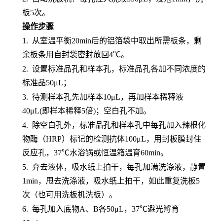
板5次。
操作步骤
1.
从室温平衡
20min后的铝箔袋中取出所需板条，剩
余板条用自封袋密封放回4℃。
2.
设置标准品孔和样本孔
，标准品孔各加不同浓度的
标准品
50μL；
3.
待测样本孔先加
样本
10μL，再
加样本稀释液
4
0μL
(即样本稀释5倍)
；
空白孔不加。
4.
除空白孔外，
标准品孔和样本孔中每孔加入辣根化
物酶（
HRP）标记的检测抗体100μL，用封板膜封住
反应孔，37℃水浴锅或恒温箱温育60min。
5.
弃去液体，吸水纸上拍干，每孔加满洗涤液，静置
1min，甩去洗涤液，吸水纸上拍干，如此重复洗板5
次（也可用洗板机洗板）。
6.
每孔加入底物
A、B各50μL，37℃避光孵育