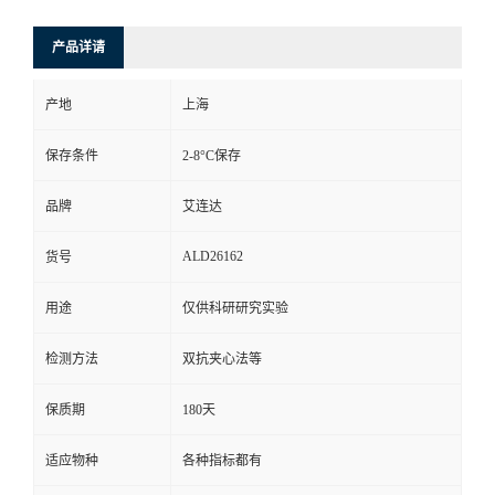
产品详请
产地
上海
保存条件
2-8°C保存
品牌
艾连达
ALD26162
货号
用途
仅供科研研究实验
检测方法
双抗夹心法等
保质期
180天
适应物种
各种指标都有