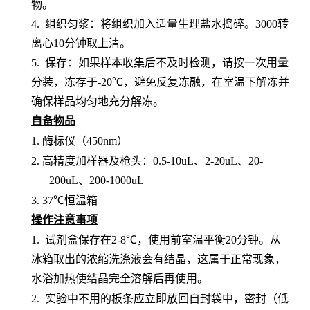
物。
4. 组织匀浆：将组织加入适量生理盐水捣碎。3000转
离心10分钟取上清。
5. 保存：如果样本收集后不及时检测，请按一次用量
分装，冻存于-20℃，避免反复冻融，在室温下解冻并
确保样品均匀地充分解冻。
自备物品
1.
酶标仪（
450nm）
2.
高精度加样器及枪头：
0.5-10uL、2-20uL、20-
200uL、200-1000uL
3.
37℃恒温箱
操作注意事项
1.
试剂盒保存在
2-8℃，使用前室温平衡20分钟。从
冰箱取出的浓缩洗涤液会有结晶，这属于正常现象，
水浴加热使结晶完全溶解后再使用。
2.
实验中不用的板条应立即放回自封袋中，密封（低