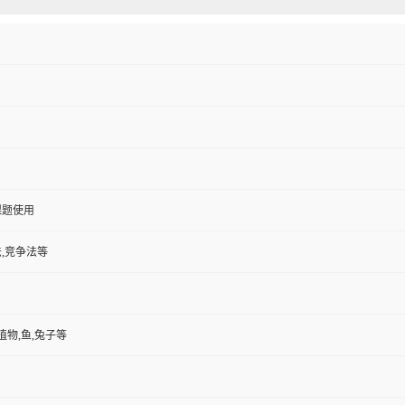
课题使用
,竞争法等
植物,鱼,兔子等