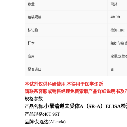
数量
现货
48t 96t
包装规格
标记物
检测-HRP
样本
组织匀浆 
应用
定量/定性
是否进口
否
本试剂仅供
科研
使用
,
不得用于医学诊断
请联系客服或销售经理免费索取
产品详细说明书及
规格参数
小鼠清道夫受体A（SR-A）ELIS
产品名称:
产品规格:48T 96T
品牌:
艾连达(Allenda)