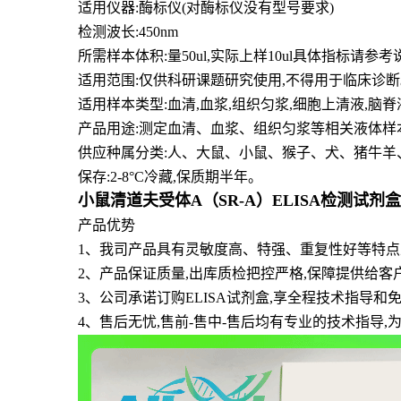
适用仪器:酶标仪(对酶标仪没有型号要求)
检测波长:450nm
所需样本体积:量50
ul
,实际上样10ul具体指标请参考
适用范围:仅供科研课题研究使用,不得用于临床诊断
适用样本类型:血清,血浆,组织匀浆,细胞上清液,脑
产品用途:测定血清、血浆、组织匀浆等相关液体样
供应种属分类:人、大鼠、小鼠、猴子、犬、猪牛羊
保存:2-8°C冷藏,保质期半年。
小鼠清道夫受体A（SR-A）ELISA检测试剂
产品优势
1
、
我司产品具有灵敏度高、特强、重复性好等特点且
2、产品保证质量,出库质检把控严格,保障提供给客
3、公司承诺订购ELISA试剂盒,享全程技术指导
4、售后无忧,售前-售中-售后均有专业的技术指导,