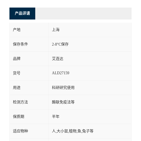
产品详请
产地
上海
保存条件
2-8°C保存
品牌
艾连达
ALD27159
货号
用途
科研研究使用
检测方法
酶联免疫法等
保质期
半年
适应物种
人,大小鼠,植物,鱼,兔子等