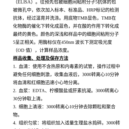
（
ELISA）。
往预先包
被细胞间粘附分子5
抗体的包
被微孔中，依次加入标本、标准品、
HRP标记的检测
抗体，经过温育并洗涤。用底物TMB显色，TMB在
化物酶的催化下转化成蓝色，并在酸的作用下转化成
最终的黄色。颜色的深浅和样品中的
细胞间粘附分子
5
呈
正相关。用酶标仪在
450nm 波长下测定吸光度
（OD 值），计算样品浓度。
样品收集、处理及保存方法
1. 血清：使用不含热原和内毒素的试管，操作过程中
避免任何细胞刺激，收集血液后，3000转离心10分钟
将血清和红细胞迅速小心地分离。
2. 血浆：EDTA、柠檬酸盐或肝素抗凝。3000转离心
30分钟取上清。
3. 细胞上清液：3000转离心10分钟去除颗粒和聚合
物。
4. 组织匀浆：将组织加入适量生理盐水捣碎。3000转