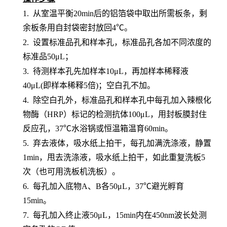
1.
从室温平衡
20min后的铝箔袋中取出所需板条，剩
余板条用自封袋密封放回4℃。
2.
设置标准品孔和样本孔
，标准品孔各加不同浓度的
标准品
50μL；
3.
待测样本孔先加
样本
10μL，再
加样本稀释液
4
0μL
(即样本稀释5倍)
；
空白孔不加。
4.
除空白孔外，
标准品孔和样本孔中每孔加入辣根化
物酶（
HRP）标记的检测抗体100μL，用封板膜封住
反应孔，37℃水浴锅或恒温箱温育60min。
5.
弃去液体，吸水纸上拍干，每孔加满洗涤液，静置
1min，甩去洗涤液，吸水纸上拍干，如此重复洗板5
次（也可用洗板机洗板）。
6.
每孔加入底物
A、B各50μL，37℃避光孵育
15min。
7.
每孔加入终止液
50μL，15min内在450nm波长处测