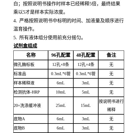
白；按照说明书操作时样本已经稀释5倍，最终结果
乘以5才是样本实际浓度
。
4.
严格按照说明书中标明的时间、加液量及顺序进行
温育操作。
5.
所有液体组分使用前充分摇匀。
试剂盒组成
名称
96孔配置
48孔配置
备注
微孔酶标板
12孔×8条
12孔×4条
无
标准品
0.3mL*6管
0.3mL*6管
无
样本稀释液
6
mL
3
mL
无
检测抗体
-HRP
10mL
5mL
无
按说明书进行
20×洗涤缓冲液
25mL
15mL
稀释
底物
A
6mL
3mL
无
底物
B
6mL
3mL
无