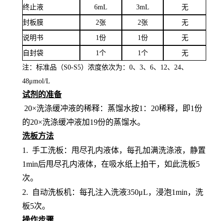
终止液
6mL
3mL
无
封板膜
2张
2张
无
说明书
1份
1份
无
自封袋
1个
1个
无
注：标准品（
S0-S5）浓度
依次
为：
0、3、6、12、24、
4
8
μ
mol/L
试剂的准备
20×洗涤缓冲液的稀释：蒸馏水按1：20稀释，即1份
的20×洗涤缓冲液加19份的蒸馏水。
洗板方法
1.
手工洗板：甩尽孔内液体，每孔加满洗涤液，静置
1min后甩尽孔内液体，在吸水纸上拍干，如此洗板5
次。
2.
自动洗板机：每孔注入洗液
350μL，浸泡1min，洗
板5次。
操作步骤