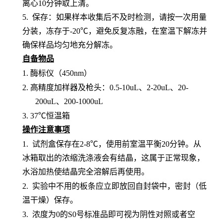
离心10分钟取上清。
5. 保存：如果样本收集后不及时检测，请按一次用量
分装，冻存于-20℃，避免反复冻融，在室温下解冻并
确保样品均匀地充分解冻。
自备物品
1.
酶标仪（
450nm）
2.
高精度加样器及枪头：
0.5-10uL、2-20uL、20-
200uL、200-1000uL
3.
37℃恒温箱
操作注意事项
1.
试剂盒保存在
2-8℃，使用前室温平衡20分钟。从
冰箱取出的浓缩洗涤液会有结晶，这属于正常现象，
水浴加热使结晶完全溶解后再使用。
2.
实验中不用的板条应立即放回自封袋中，密封（低
温干燥）保存。
3.
浓度为
0的S0号标准品即可视为阴性对照或者空