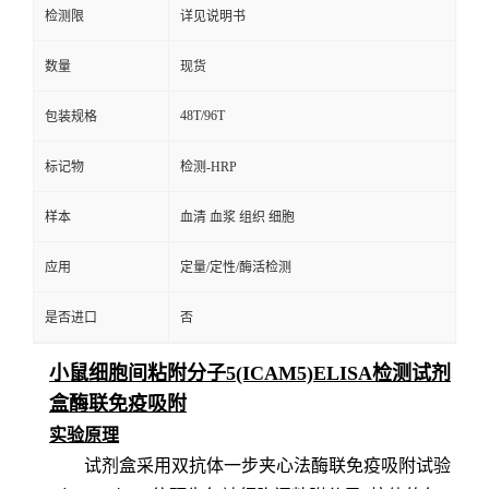
检测限
详见说明书
数量
现货
48T/96T
包装规格
标记物
检测-HRP
样本
血清 血浆 组织 细胞
应用
定量/定性/酶活检测
是否进口
否
小鼠细胞间粘附分子5(ICAM5)ELISA检测试剂
盒酶联免疫吸附
实验原理
试剂盒采用双抗体一步夹心法酶联免疫吸附试验