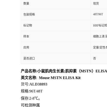
数量
现货
48T/96T
包装规格
标记物
HRP标记
样本
细胞上清 
应用
定量/定性
是否进口
否
产品名称
:
小鼠肌肉生长素;肌抑素（MSTN）ELIS
英文名称
:
Mouse
MSTN
ELISA
Kit
货号
:
ALD38893
规格
:96T/48T
保存
:
2-8℃。
可检测种属