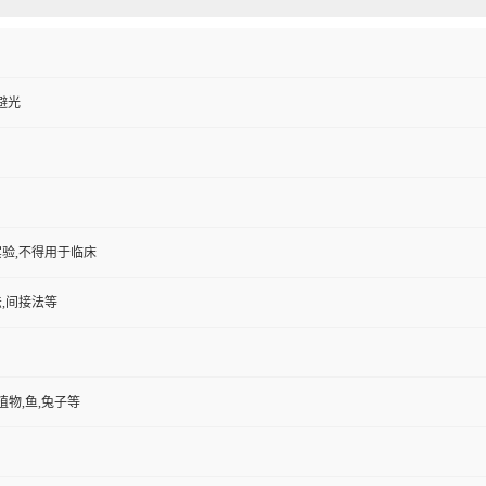
封避光
验,不得用于临床
,间接法等
植物,鱼,兔子等