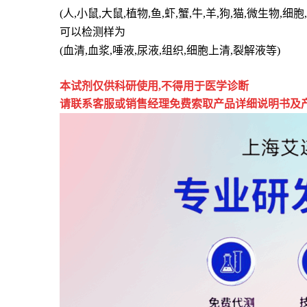
(人,小鼠,大鼠,植物,鱼,虾,蟹,牛,羊,狗,猫,微生物,
可以检测样为
(血清,血浆,唾液,尿液,组织,细胞上清,裂解液等)
本试剂仅供
科研
使用
,
不得用于医学诊断
请联系客服或销售经理免费索取
产品详细说明书及