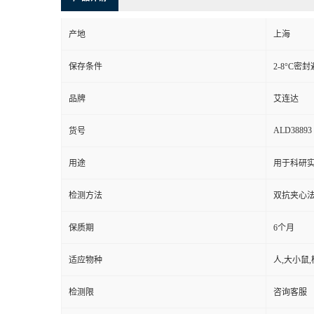
产地
上海
保存条件
2-8°C密
品牌
艾连达
ALD38893
货号
用途
用于科研实
检测方法
双抗夹心法
保质期
6个月
适应物种
人,大小鼠,
检测限
咨询客服