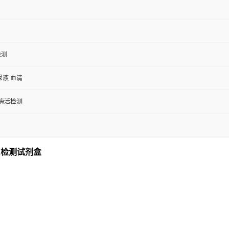
检测
尿液 血清
/酶活检测
A检测试剂盒