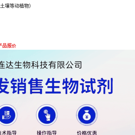
细胞,土壤等动植物）
产品报
价