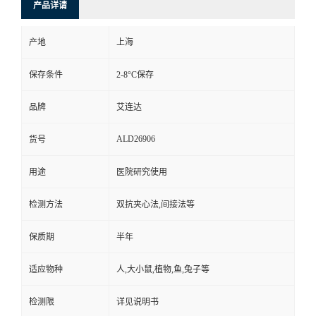
产品详请
产地
上海
保存条件
2-8°C保存
品牌
艾连达
ALD26906
货号
用途
医院研究使用
检测方法
双抗夹心法,间接法等
保质期
半年
适应物种
人,大小鼠,植物,鱼,兔子等
检测限
详见说明书