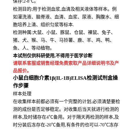
保存
:
2-8℃。
检测目的:用于检测血浆,血清及相关液体等样本。例
如灌洗液、脑脊液、血清、血浆、尿液、胸腹水、细
胞培养上清、组
织匀浆等标本.
检测种属:大鼠、小鼠、豚鼠、仓鼠、裸鼠、兔子、
猪、犬、猴、马、牛、马铃薯、鹿、羊、鸡、鸭、
鱼、人、等动植物。
本试剂仅供
科研
使用
,
不得用于医学诊断
请联系客服或销售经理免费索取
产品详细说明书及产
品报价。
小鼠白细胞介素1β(IL-1B)ELISA检测试剂盒操
作步骤
样本处理
在收集样本前都必须有一个完整的计划,必须清楚要检
测的成份是否足够稳定。对收集后当天就进行检测的
样本,及时储存在4℃备用。对于隔天再检测的样本,及
时分装后冻存在-20℃备用,有条件的也可以-70℃冻存