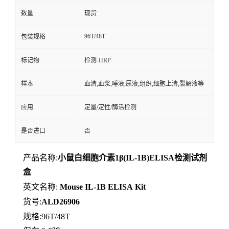
数量
现货
96T/48T
包装规格
标记物
检测-HRP
样本
血清,血浆,唾液,尿液,组织,细胞上清,裂解液等
应用
定量/定性/酶活检测
是否进口
否
产品名称:
小鼠白细胞介素1β(IL-1B)ELISA检测试剂
盒
英文名称:
Mouse
IL-1B
ELISA
Kit
货号:
ALD26906
规格:96T/48T