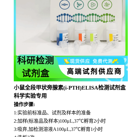
小鼠全段甲状旁腺素(i-PTH)ELISA检测试剂盒
科学实验专用
操作步骤:
1:实验前标准品、试剂及样本的准备
2:加样(标准品及样本)100μL,37℃孵育2小时
3:吸弃,加检测溶液A100μL,37℃孵育1小时