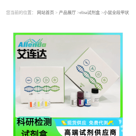
您当前的位置：
网站首页
>
产品展厅
>
elisa试剂盒
>
小鼠全段甲状
旁腺素(i-PTH)ELISA检测试剂盒科学实验专用