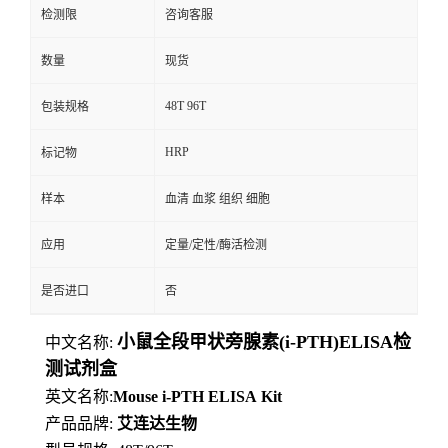
检测限
咨询客服
数量
现货
48T 96T
包装规格
HRP
标记物
样本
血清 血浆 组织 细胞
应用
定量/定性/酶活检测
是否进口
否
小鼠全段甲状旁腺素(i-PTH)ELISA检
中文名称:
测试剂盒
英文名称:
Mouse
i-PTH
ELISA
Kit
产品品牌:
艾连达生物