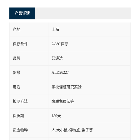
产品详请
产地
上海
保存条件
2-8°C保存
品牌
艾连达
ALD26227
货号
用途
学校课题研究实验
检测方法
酶联免疫法等
保质期
180天
适应物种
人,大小鼠,植物,鱼,兔子等