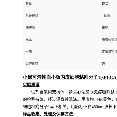
数量
现货
48t 96t
包装规格
HRP
标记物
样本
组织匀浆 
应用
定量/定性
是否进口
否
小鼠可溶性血小板内皮细胞粘附分子1(sPECAM-
实验原理
试剂盒采用双抗体一步夹心法酶联免疫吸附试
的检测抗体，经过温育并洗涤。用底物TMB显色，
细胞粘附分子1
呈
正相关。用酶标仪在
450nm 波
样品收集、处理及保存方法