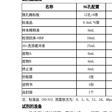
名称
96孔配置
微孔酶标板
12孔×8条
标准品
0.3mL*6管
样本稀释液
6
mL
检测抗体
-HRP
10mL
20×洗涤缓冲液
25mL
底物
A
6mL
底物
B
6mL
终止液
6mL
封板膜
2张
说明书
1份
自封袋
1个
注：标准品（
S0-S5）浓度
依次
为：
0、3、6、12、24、4
8
μ
试剂的准备