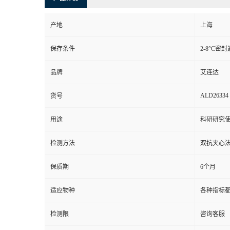
产地
上海
保存条件
2-8°C密
品牌
艾连达
ALD26334
货号
用途
科研研究
检测方法
双抗夹心法
保质期
6个月
适应物种
各种指标
检测限
咨询客服