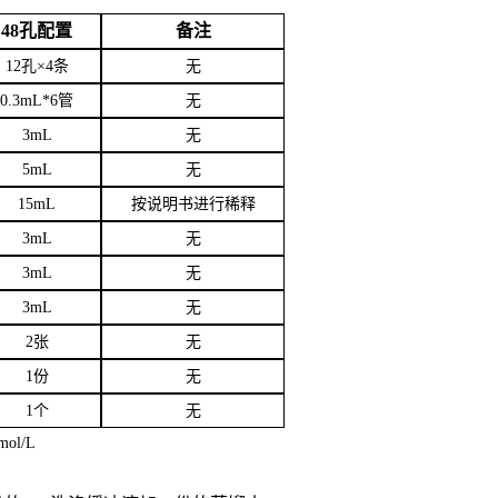
48孔配置
备注
12孔×4条
无
0.3mL*6管
无
3
mL
无
5mL
无
15mL
按说明书进行稀释
3mL
无
3mL
无
3mL
无
2张
无
1份
无
1个
无
mol/L