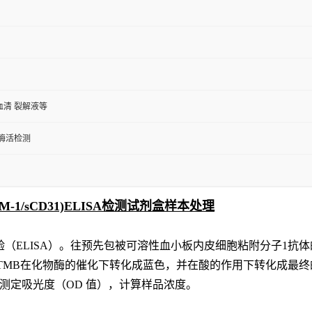
血清 裂解液等
/酶活检测
1/sCD31)ELISA检测试剂盒样本处理
验（
ELISA）。
往预先包
被可溶性血小板内皮细胞粘附分子1
抗体
TMB在化物酶的催化下转化成蓝色，并在酸的作用下转化成最
长下测定吸光度（OD 值），计算样品浓度。