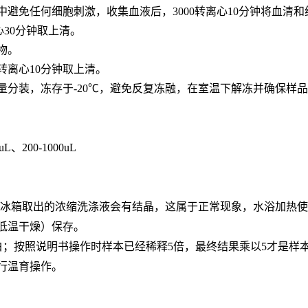
中避免任何细胞刺激，收集血液后，3000转离心10分钟将血清
心30分钟取上清。
合物。
0转离心10分钟取上清。
用量分装，冻存于-20℃，避免反复冻融，在室温下解冻并确保样
0uL、200-1000uL
。从冰箱取出的浓缩洗涤液会有结晶，这属于正常现象，水浴加热
低温干燥）保存。
白；按照说明书操作时样本已经稀释5倍，最终结果乘以5才是样
行温育操作。