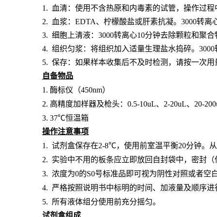
1. 血清：使用不含热原和内毒素的试管，操作过程
2. 血浆：EDTA、柠檬酸盐或肝素抗凝。3000转离
3. 细胞上清液：3000转离心10分钟去除颗粒和聚
4. 组织匀浆：将组织加入适量生理盐水捣碎。300
5. 保存：如果样本收集后不及时检测，请按一次
自备物品
1.
酶标仪（
450nm）
2.
高精度加样器及枪头：
0.5-10uL、2-20uL、20-20
3.
37℃恒温箱
操作注意事项
1.
试剂盒保存在
2-8℃，使用前室温平衡20分钟
2.
实验中不用的板条应立即放回自封袋中，密封（
3.
浓度为
0的S0号标准品即可视为阴性对照或者空
4.
严格按照说明书中标明的时间、加液量及顺序进
5.
所有液体组分使用前充分摇匀。
试剂盒组成