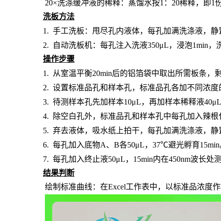
20×洗涤缓冲液的稀释：蒸馏水按1：20稀释，即1
洗板方法
1.
手工洗板：甩尽孔内液体，每孔加满洗涤液，静
2.
自动洗板机：每孔注入洗液
350μL，浸泡1min
操作步骤
1.
从室温平衡
20min后的铝箔袋中取出所需板条
2.
设置标准品孔和样本孔
，标准品孔各加不同浓度
3.
待测样本孔先加
样本
10μL，再
加样本稀释液
4
0μ
4.
除空白孔外，
标准品孔和样本孔中每孔加入辣根
5.
弃去液体，吸水纸上拍干，每孔加满洗涤液，静
6.
每孔加入底物
A、B各50μL，37℃避光孵育15mi
7.
每孔加入终止液
50μL，15min内在450nm波
结果判断
绘制标准曲线：在
Excel工作表中，以标准品浓