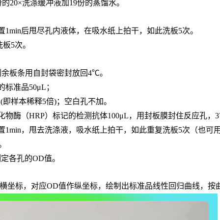
份的20×洗涤缓冲液加19份的蒸馏水。
置
1min后甩尽孔内液体，在吸水纸上拍干，如此洗板5次。
，洗板5次。
，剩余板条用自封袋密封放回4℃。
的标准品
50μL；
L
(即样本稀释5倍)
；
空白孔不加。
化物酶（
HRP）标记的检测抗体100μL，用封板膜封住反应孔，3
置
1min，甩去洗涤液，吸水纸上拍干，如此重复洗板5次（也可
n。
长处测定各孔的OD值。
度作横坐标，对应OD值作纵坐标，绘制出标准品线性回归曲线，