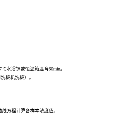
7℃水浴锅或恒温箱温育60min。
用洗板机洗板）。
按曲线方程计算各样本浓度值。