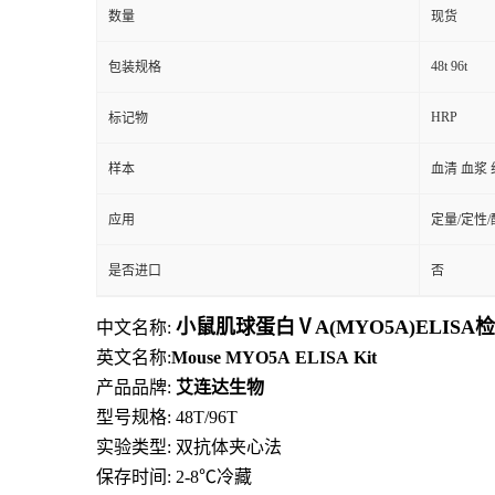
数量
现货
48t 96t
包装规格
HRP
标记物
样本
血清 血浆 
应用
定量/定性
是否进口
否
小鼠肌球蛋白ⅤA(MYO5A)ELISA
中文名称:
英文名称:
Mouse
MYO5A
ELISA
Kit
产品品牌:
艾连达生物
型号规格: 48T/96T
实验类型: 双抗体夹心法
保存时间: 2-8
℃
冷藏