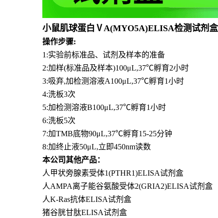
小鼠肌球蛋白ⅤA(MYO5A)ELISA检测试剂
操作步骤:
1:实验前标准品、试剂及样本的准备
2:加样(标准品及样本)100μL,37℃孵育2小时
3:吸弃,加检测溶液A100μL,37℃孵育1小时
4:洗板3次
5:加检测溶液B100μL,37℃孵育1小时
6:洗板5次
7:加TMB底物90μL,37℃孵育15-25分钟
8:加终止液50μL,立即450nm读数
本公司其他产品：
人甲状旁腺素受体1(PTHR1)ELISA试剂盒
人AMPA离子能谷氨酸受体2(GRIA2)ELISA试剂盒
人K-Ras抗体ELISA试剂盒
猪谷胱甘肽ELISA试剂盒