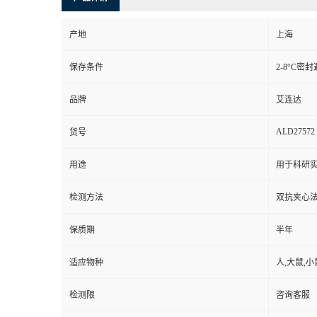
产地
上海
保存条件
2-8°C密
品牌
艾连达
ALD27572
货号
用途
用于科研实
检测方法
双抗夹心
保质期
半年
适应物种
人,大鼠,小
检测限
咨询客服