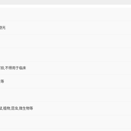
封避光
验,不得用于临床
法等
鼠,植物,昆虫,微生物等