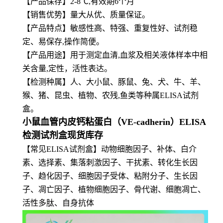
【产品保存】2-8℃,有效期6个月
【
销售优势】量大从优、质量保证。
【产品特点】敏感性高、特强、重复性好、试剂稳
定、易保存,操作简便。
【
产品用途】用于测定血清,血浆及相关液体样本中相
关含量,定性，活性表达。
【
检测种属】人、大小鼠、豚鼠、兔、犬、牛、羊、
猴、猪、昆虫、植物、农残,鱼类等种属ELISA试剂
盒。
小鼠血管内皮钙粘蛋白（VE-cadherin）ELISA
检测试剂盒现货库存
【常见ELISA试剂盒】动物细胞因子、补体、白介
素、选择素、集落刺激因子、干扰素、转化生长因
子、趋化因子、细胞因子受体、粘附分子、生长因
子、凋亡因子、植物细胞因子、骨代谢、细胞凋亡、
活性多肽、自身抗体