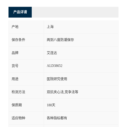
产品详请
产地
上海
保存条件
两到八度防潮保存
品牌
艾连达
ALD38652
货号
用途
医院研究使用
检测方法
双抗夹心法,竞争法等
保质期
180天
适应物种
各种指标都有