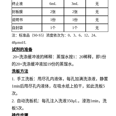
终止液
6mL
3mL
无
封板膜
2张
2张
无
说明书
1份
1份
无
自封袋
1个
1个
无
注：标准品（
S0-S5）浓度
依次
为：
0、3、6、12、24、
4
8
μ
mol/L
试剂的准备
20×洗涤缓冲液的稀释：蒸馏水按1：20稀释，即1份
的20×洗涤缓冲液加19份的蒸馏水。
洗板方法
1.
手工洗板：甩尽孔内液体，每孔加满洗涤液，静置
1min后甩尽孔内液体，在吸水纸上拍干，如此洗板5
次。
2.
自动洗板机：每孔注入洗液
350μL，浸泡1min，洗
板5次。
操作步骤