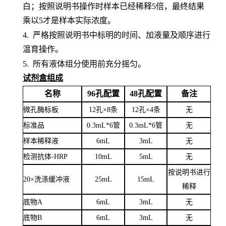
白；按照说明书操作时样本已经稀释5倍，最终结果
乘以5才是样本实际浓度
。
4.
严格按照说明书中标明的时间、加液量及顺序进行
温育操作。
5.
所有液体组分使用前充分摇匀。
试剂盒组成
名称
96孔配置
48孔配置
备注
微孔酶标板
12孔×8条
12孔×4条
无
标准品
0.3mL*6管
0.3mL*6管
无
样本稀释液
6
mL
3
mL
无
检测抗体
-HRP
10mL
5mL
无
按说明书进行
20×洗涤缓冲液
25mL
15mL
稀释
底物
A
6mL
3mL
无
底物
B
6mL
3mL
无