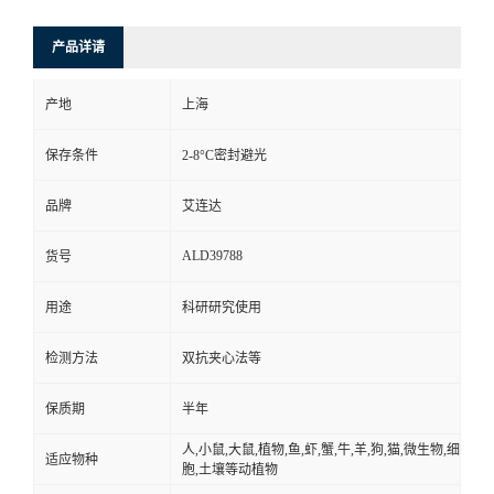
产品详请
产地
上海
保存条件
2-8°C密封避光
品牌
艾连达
ALD39788
货号
用途
科研研究使用
检测方法
双抗夹心法等
保质期
半年
人,小鼠,大鼠,植物,鱼,虾,蟹,牛,羊,狗,猫,微生物,细
适应物种
胞,土壤等动植物