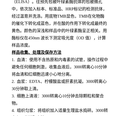
（
ELISA）。
往预先包
被叶绿素酶
抗体的包被微孔
中，依次加入标本、标准品、
HRP标记的检测抗体，
经过温育并洗涤。用底物TMB显色，TMB在化物酶
的催化下转化成蓝色，并在酸的作用下转化成最终的
黄色。颜色的深浅和样品中的
叶绿素酶
呈
正相关。用
酶标仪在
450nm 波长下测定吸光度（OD 值），计算
样品浓度。
样品收集、处理及保存方法
1. 血清：使用不含热原和内毒素的试管，操作过程中
避免任何细胞刺激，收集血液后，3000转离心10分钟
将血清和红细胞迅速小心地分离。
2. 血浆：EDTA、柠檬酸盐或肝素抗凝。3000转离心
30分钟取上清。
3. 细胞上清液：3000转离心10分钟去除颗粒和聚合
物。
4. 组织匀浆：将组织加入适量生理盐水捣碎。3000转