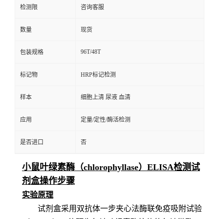
检测限
咨询客服
数量
现货
96T/48T
包装规格
标记物
HRP标记检测
样本
细胞上清 尿液 血清
应用
定量/定性/酶活检测
是否进口
否
小鼠叶绿素酶（chlorophyllase）ELISA检测试
剂盒操作步骤
实验原理
试剂盒采用双抗体一步夹心法酶联免疫吸附试验