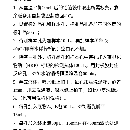
1.
从室温平衡
20min后的铝箔袋中取出所需板条，剩
余板条用自封袋密封放回4℃。
2.
设置标准品孔和样本孔
，标准品孔各加不同浓度的
标准品
50μL；
3.
待测样本孔先加
样本
10μL，再
加样本稀释液
4
0μL
(即样本稀释5倍)
；
空白孔不加。
4.
除空白孔外，
标准品孔和样本孔中每孔加入辣根化
物酶（
HRP）标记的检测抗体100μL，用封板膜封住
反应孔，37℃水浴锅或恒温箱温育60min。
5.
弃去液体，吸水纸上拍干，每孔加满洗涤液，静置
1min，甩去洗涤液，吸水纸上拍干，如此重复洗板5
次（也可用洗板机洗板）。
6.
每孔加入底物
A、B各50μL，37℃避光孵育
15min。
7.
每孔加入终止液
50μL，15min内在450nm波长处测