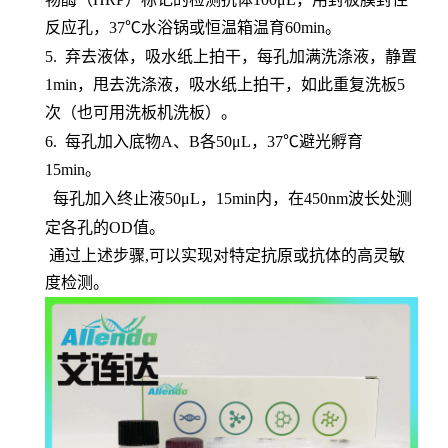
反应孔，37℃水浴锅或恒温箱温育60min。
5.
弃去液体，吸水纸上拍干，每孔加满洗涤液，静置
1min，甩去洗涤液，吸水纸上拍干，如此重复洗板5
次（也可用洗板机洗板）。
6.
每孔加入底物
A、B各50μL，37℃避光孵育
15min。
每孔加入终止液
50μL，15min内，在450nm波长处测
定各孔的OD值。
通过上述步骤,可以实现对特定抗原或抗体的高灵敏
度检测。