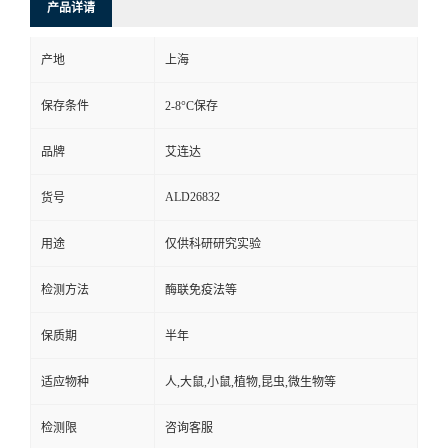
产品详请
产地
上海
保存条件
2-8°C保存
品牌
艾连达
ALD26832
货号
用途
仅供科研研究实验
检测方法
酶联免疫法等
保质期
半年
适应物种
人,大鼠,小鼠,植物,昆虫,微生物等
检测限
咨询客服