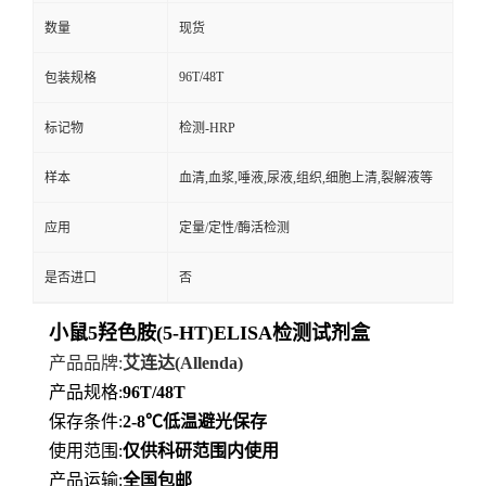
数量
现货
96T/48T
包装规格
标记物
检测-HRP
样本
血清,血浆,唾液,尿液,组织,细胞上清,裂解液等
应用
定量/定性/酶活检测
是否进口
否
小鼠5羟色胺(5-HT)ELISA检测试剂盒
产品品牌
:
艾连达
(Allenda)
产品规格
:
96T/48T
保存条件
:
2-8℃
低
温避光保存
使用范围
:
仅供科研范围内使用
产品运输
:
全国包邮