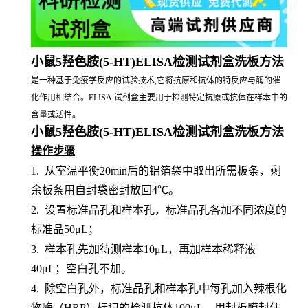
小鼠5羟色胺(5-HT)ELISA检测试剂盒洗板方法
是一种基于免疫学反应的试验技术,它将抗原和抗体的特反应与酶的催
化作用相结合。ELISA 试剂盒主要用于检测特定抗原或抗体在样本中的
含量或活性。
小鼠5羟色胺(5-HT)ELISA检测试剂盒洗板方法
操作步骤
1.
从室温平衡
20min后的铝箔袋中取出所需板条，剩
余板条用自封袋密封放回4℃。
2.
设置标准品孔和样本孔，标准品孔各加不同浓度的
标准品
50μL；
3.
样本孔先加待测样本
10μL，再加样本稀释液
40μL；空白孔不加。
4.
除空白孔外，标准品孔和样本孔中每孔加入辣根化
物酶（
HRP）标记的检测抗体100μL，用封板膜封住