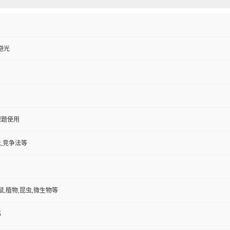
封避光
课题使用
,竞争法等
鼠,植物,昆虫,微生物等
书