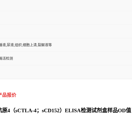
,唾液,尿液,组织,细胞上清,裂解液等
/酶活检测
产品报价
（sCTLA-4；sCD152）ELISA检测试剂盒样品OD值