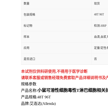
数量
现货
48T 96T
包装规格
标记物
检测-HRP
样本
血清,血浆
应用
定量/定性
是否进口
否
本试剂仅供
科研
使用
,
不得用于医学诊断
请联系客服或销售经理免费索取
产品详细说明书及
规格参数
小鼠可溶性细胞毒性T淋巴细胞相关抗原4
产品名称:
产品规格:48T 96T
品牌:
艾连达(Allenda)