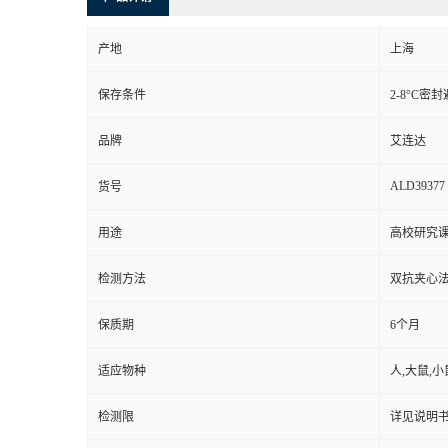
产地
上海
保存条件
2-8°C密
品牌
艾连达
ALD39377
货号
用途
高校研究
检测方法
双抗夹心法
保质期
6个月
适应物种
人,大鼠,小
检测限
详见说明