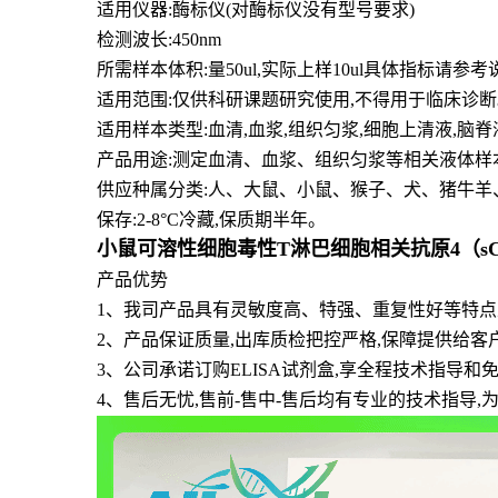
适用仪器:酶标仪(对酶标仪没有型号要求)
检测波长:450nm
所需样本体积:量50
ul
,实际上样10ul具体指标请参考
适用范围:仅供科研课题研究使用,不得用于临床诊断
适用样本类型:血清,血浆,组织匀浆,细胞上清液,脑
产品用途:测定血清、血浆、组织匀浆等相关液体样
供应种属分类:人、大鼠、小鼠、猴子、犬、猪牛羊
保存:2-8°C冷藏,保质期半年。
小鼠可溶性细胞毒性T淋巴细胞相关抗原4（sCTL
产品优势
1
、
我司产品具有灵敏度高、特强、重复性好等特点且
2、产品保证质量,出库质检把控严格,保障提供给客
3、公司承诺订购ELISA试剂盒,享全程技术指导
4、售后无忧,售前-售中-售后均有专业的技术指导,