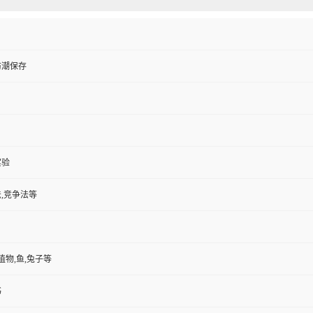
防潮保存
实验
,竞争法等
植物,鱼,兔子等
书