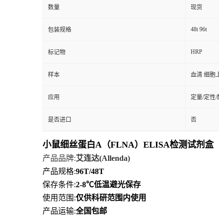
数量
现货
48t 96t
包装规格
HRP
标记物
样本
血清 细胞
应用
定量/定性
是否进口
否
小鼠细丝蛋白A（FLNA）ELISA检测试剂盒
产品品牌
:
艾连达
(Allenda)
产品规格
:
96T/48T
保存条件
:
2-8℃
低
温避光保存
使用范围
:
仅供科研范围内使用
产品运输
:
全国包邮