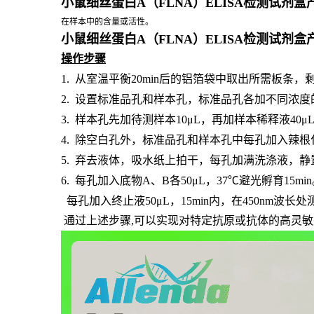
小鼠细丝蛋白A（FLNA）ELISA检测试剂盒产品
在样本中的含量或活性。
小鼠细丝蛋白A（FLNA）ELISA检测试剂盒产品
操作步骤
1.
从室温平衡
20min后的铝箔袋中取出所需板条
2.
设置标准品孔和样本孔，标准品孔各加不同浓度
3.
样本孔先加待测样本
10μL，再加样本稀释液40
4.
除空白孔外，标准品孔和样本孔中每孔加入辣根
5.
弃去液体，吸水纸上拍干，每孔加满洗涤液，静
6.
每孔加入底物
A、B各50μL，37℃避光孵育15mi
每孔加入终止液
50μL，15min内，在450nm波
通过上述步骤,可以实现对特定抗原或抗体的高灵