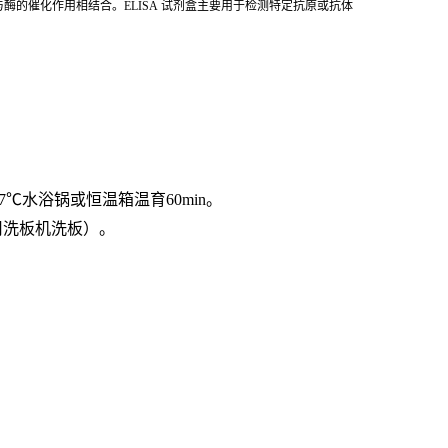
酶的催化作用相结合。ELISA 试剂盒主要用于检测特定抗原或抗体
7℃水浴锅或恒温箱温育60min。
用洗板机洗板）。