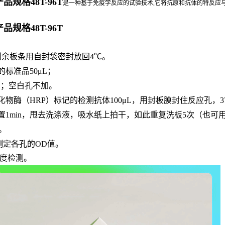
规格48T-96T
是一种基于免疫学反应的试验技术,它将抗原和抗体的特反应与
规格48T-96T
，剩余板条用自封袋密封放回4℃。
的标准品
50μL；
μL；空白孔不加。
化物酶（
HRP）标记的检测抗体100μL，用封板膜封住反应孔，3
置
1min，甩去洗涤液，吸水纸上拍干，如此重复洗板5次（也可
n。
长处测定各孔的OD值。
敏度检测。