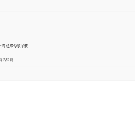
上清 组织匀浆尿液
/酶活检测