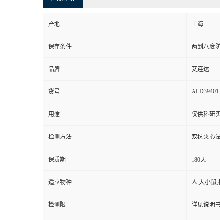
产地
上海
保存条件
两到八度
品牌
艾连达
ALD39401
货号
用途
仅供科研
检测方法
双抗夹心法
保质期
180天
适应物种
人,大小鼠,
检测限
详见说明