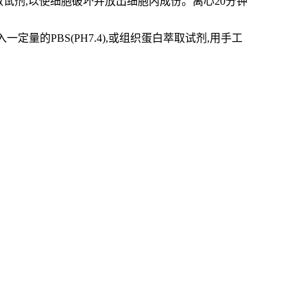
白萃取试剂,以使细胞破坏并放出细胞内成份。离心20分钟
定量的PBS(PH7.4),或组织蛋白萃取试剂,用手工