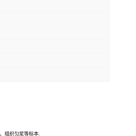
、组
织匀浆等标本.