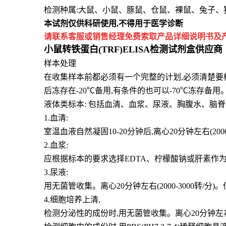
检测种属:大鼠、小鼠、豚鼠、仓鼠、裸鼠、兔子
本试剂仅供
科研
使用
,
不得用于医学诊断
请联系客服或销售经理免费索取
产品详细说明书及
小鼠转铁蛋白(TRF)ELISA检测试剂盒供应商
样本处理
在收集样本前都必须有一个完整的计划,必须清楚要
后冻存在-20℃备用,有条件的也可以-70℃冻存备
液体类标本: 包括血清、血浆、尿液、胸腹水、脑
1.血清:
室温血液自然凝固10-20分钟后,离心20分钟左右(2
2.血浆:
应根据标本的要求选择EDTA、柠檬酸钠或肝素作为抗凝
3.尿液:
用无菌管收集。离心20分钟左右(2000-3000
4.细胞培养上清,
检测分泌性的成份时,用无菌管收集。离心20分钟左右(2