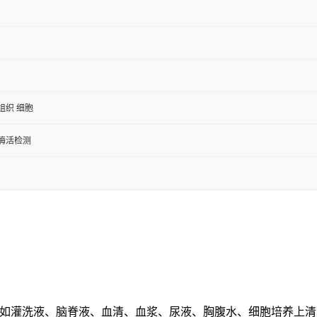
组织 细胞
/酶活检测
例如灌洗液、脑脊液、血清、血浆、尿液、胸腹水、细胞培养上清