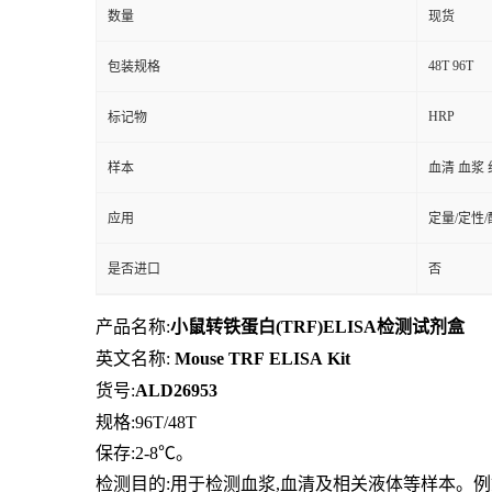
数量
现货
48T 96T
包装规格
HRP
标记物
样本
血清 血浆 
应用
定量/定性
是否进口
否
产品名称:
小鼠转铁蛋白(TRF)ELISA检测试剂盒
英文名称:
Mouse
TRF
ELISA
Kit
货号:
ALD26953
规格:96T/48T
保存
:
2-8℃。
检测目的:用于检测血浆,血清及相关液体等样本。