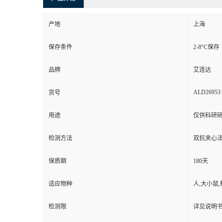
产地
上海
保存条件
2-8°C保存
品牌
艾连达
ALD26953
货号
用途
仅供科研
检测方法
双抗夹心
保质期
180天
适应物种
人,大小鼠,
检测限
详见说明