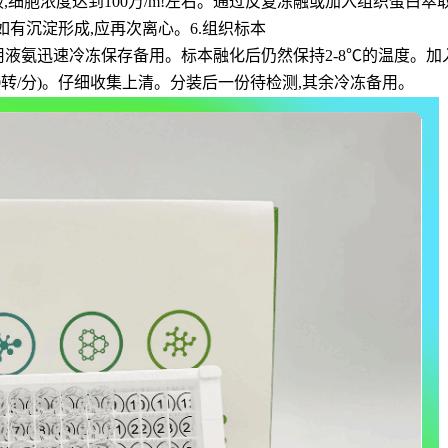
释细胞悬液,细胞浓度达到100万/m!左右。通过反复冻融或加入组织蛋
程中如有沉淀形成,应再次离心。6.组织标本
。用液氨迅速冷冻保存备用。标本融化后仍然保持2-8℃的温度。加入一
000转/分)。仔细收集上清。分装后一份待检测,其余冷冻备用。