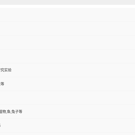
研究实验
法等
植物,鱼,兔子等
书